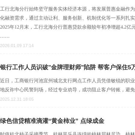
工行北海分行始终坚守服务实体经济本源，将发展普惠金融作为
化融资需求，通过主动让利、服务创新、机制优化等一系列扎实
2025年12月末，工行北海分行普惠贷款余额较年初净增超4.
……
2026.01.09 17:14
银行工作人员识破"金牌理财师"陷阱 帮客户保住5
近日，工商银行河池宜州城北支行网点工作人员凭借敏锐的职业
地反诈中心民警到场，经过专业劝导，成功阻止客户转账，避免
2025.12.31 18:05
绿色信贷精准滴灌“黄金柿业” 点绿成金
时值桂北柿子采摘季节，桂林平乐县连绵的柿林层林尽染，柿林