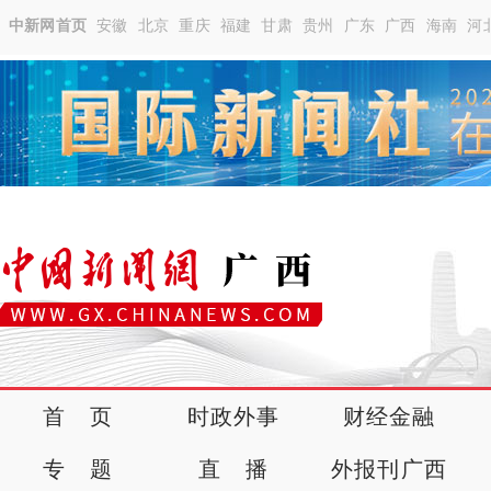
中新网首页
安徽
北京
重庆
福建
甘肃
贵州
广东
广西
海南
河
首 页
时政外事
财经金融
专 题
直 播
外报刊广西