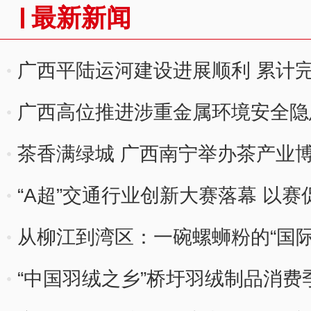
最新新闻
广西平陆运河建设进展顺利 累计完
广西高位推进涉重金属环境安全隐患
整改
茶香满绿城 广西南宁举办茶产业
“A超”交通行业创新大赛落幕 以
从柳江到湾区：一碗螺蛳粉的“国际
“中国羽绒之乡”桥圩羽绒制品消费