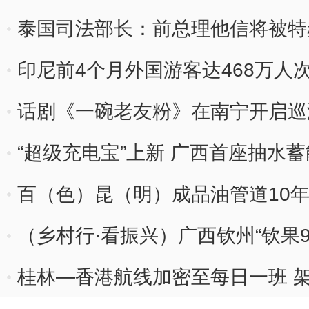
泰国司法部长：前总理他信将被特
印尼前4个月外国游客达468万人次
话剧《一碗老友粉》在南宁开启巡
“超级充电宝”上新 广西首座抽水
顶
百（色）昆（明）成品油管道10年
（乡村行·看振兴）广西钦州“钦果9
桂林—香港航线加密至每日一班 