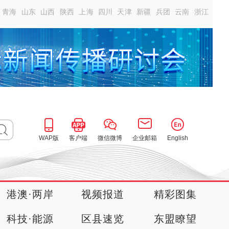
青海
山东
山西
陕西
上海
四川
天津
新疆
兵团
云南
浙江
WAP版
客户端
微信微博
企业邮箱
English
港澳·两岸
视频报道
精彩图集
科技·能源
区县速览
东盟瞭望