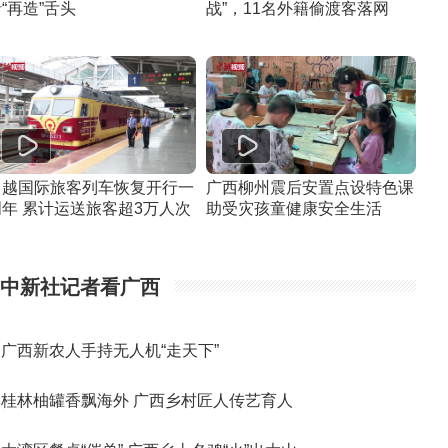
“再造”舌头
战”，11名外籍偷渡客落网
中越国际旅客列车恢复开行一
广西柳州震后安置点设特色课
周年 累计运送旅客超3万人次
助受灾孩童健康安全生活
中新社记者看广西
广西新农人手持无人机“走天下”
桂林柚罐香飘海外 广西乡村匠人传艺育人