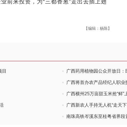
业前来投资，为“三都香葱”走出去插上翅
【编辑：杨陈】
项目
广西药用植物园公众开放日：
广西将首办农产品经纪人职业技
广西横州25万亩甜玉米抢“鲜”
活
广西新农人手持无人机“走天下
南珠高铁岑溪东至桂粤省界段