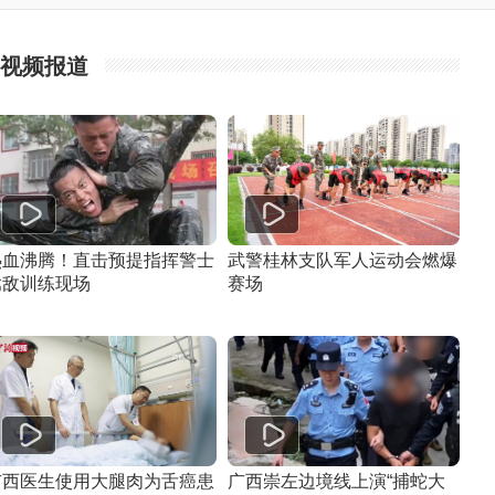
视频报道
热血沸腾！直击预提指挥警士
武警桂林支队军人运动会燃爆
擒敌训练现场
赛场
广西医生使用大腿肉为舌癌患
广西崇左边境线上演“捕蛇大