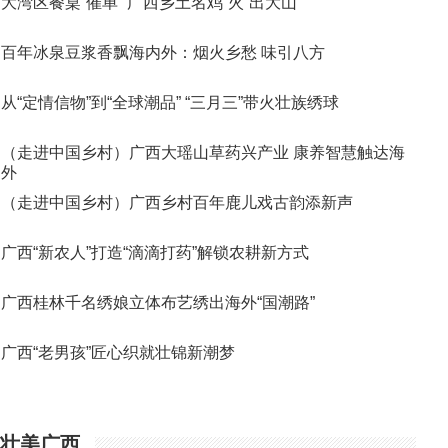
大湾区餐桌“催单” 广西乡土名鸡“火”出大山
百年冰泉豆浆香飘海内外：烟火乡愁 味引八方
从“定情信物”到“全球潮品” “三月三”带火壮族绣球
（走进中国乡村）广西大瑶山草药兴产业 康养智慧触达海
外
（走进中国乡村）广西乡村百年鹿儿戏古韵添新声
广西“新农人”打造“滴滴打药”解锁农耕新方式
广西桂林千名绣娘立体布艺绣出海外“国潮路”
广西“老男孩”匠心织就壮锦新潮梦
壮美广西