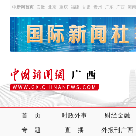
中新网首页
安徽
北京
重庆
福建
甘肃
贵州
广东
广西
海
首 页
时政外事
财经金融
专 题
直 播
外报刊广西