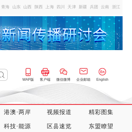
青海
山东
山西
陕西
上海
四川
天津
新疆
兵团
云南
浙江
WAP版
客户端
微信微博
企业邮箱
English
港澳·两岸
视频报道
精彩图集
科技·能源
区县速览
东盟瞭望