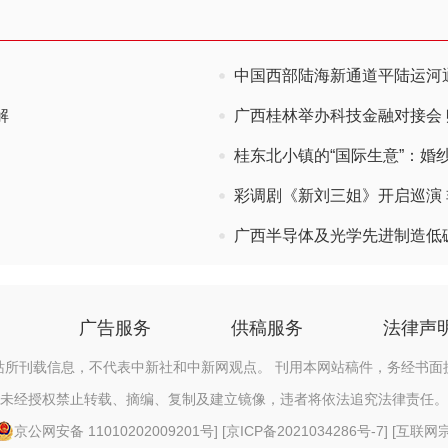
中国西部陆海新通道平陆运河通
解
广西桂林举办科技金融对接会
桂东北小镇的“国际生意”：婚
彩调剧《新刘三姐》开启巡演
广西半导体及光学先进制造低
广告服务
供稿服务
法律声
站所刊载信息，不代表中新社和中新网观点。 刊用本网站稿件，务经书面
未经授权禁止转载、摘编、复制及建立镜像，违者将依法追究法律责任。
京公网安备 11010202009201号
] [
京ICP备2021034286号-7
] [
互联网宗教