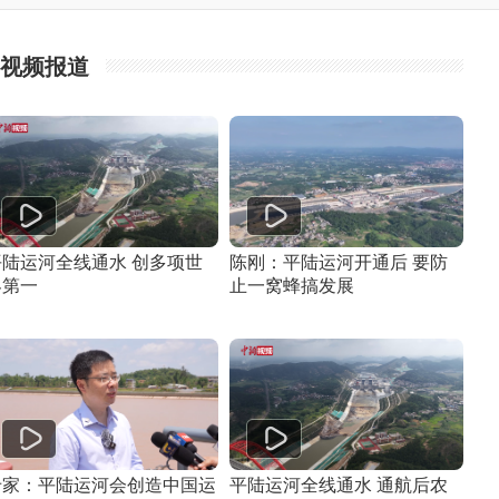
视频报道
平陆运河全线通水 创多项世
陈刚：平陆运河开通后 要防
界第一
止一窝蜂搞发展
专家：平陆运河会创造中国运
平陆运河全线通水 通航后农