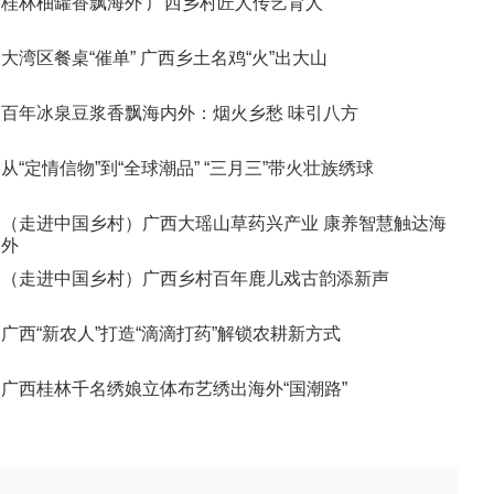
桂林柚罐香飘海外 广西乡村匠人传艺育人
大湾区餐桌“催单” 广西乡土名鸡“火”出大山
百年冰泉豆浆香飘海内外：烟火乡愁 味引八方
从“定情信物”到“全球潮品” “三月三”带火壮族绣球
（走进中国乡村）广西大瑶山草药兴产业 康养智慧触达海
外
（走进中国乡村）广西乡村百年鹿儿戏古韵添新声
广西“新农人”打造“滴滴打药”解锁农耕新方式
广西桂林千名绣娘立体布艺绣出海外“国潮路”