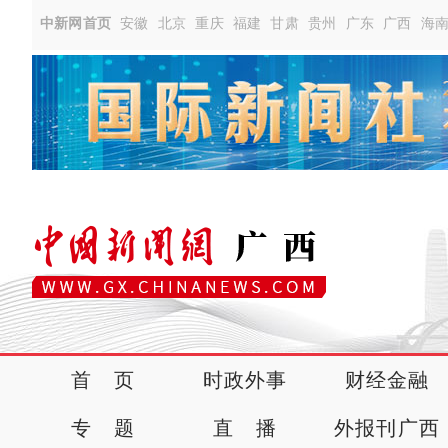
中新网首页
安徽
北京
重庆
福建
甘肃
贵州
广东
广西
海
首 页
时政外事
财经金融
专 题
直 播
外报刊广西