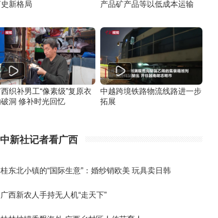
河史新格局
产品矿产品等以低成本运输
广西织补男工“像素级”复原衣
中越跨境铁路物流线路进一步
物破洞 修补时光回忆
拓展
中新社记者看广西
桂东北小镇的“国际生意”：婚纱销欧美 玩具卖日韩
广西新农人手持无人机“走天下”