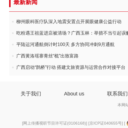
最新新闻
柳州眼科医疗队深入地震安置点开展眼健康公益行动
吃粉遇王祖蓝进店被清场？广西玉林：举措不当引起误
平陆运河通航倒计时100天 多方协同冲刺9月通航
广西黄洛瑶寨青丝“梳”出致富路
广西启动“鹊桥”行动 搭建文旅资源与运营合作对接平台
关于我们
About us
联系我们
本网
[
网上传播视听节目许可证(0106168)
] [
京ICP证040655号
] [