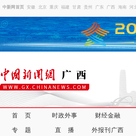
中新网首页
安徽
北京
重庆
福建
甘肃
贵州
广东
广西
海南
河
首 页
时政外事
财经金融
专 题
直 播
外报刊广西