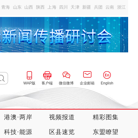
青海
山东
山西
陕西
上海
四川
天津
新疆
兵团
云南
浙江
WAP版
客户端
微信微博
企业邮箱
English
港澳·两岸
视频报道
精彩图集
科技·能源
区县速览
东盟瞭望