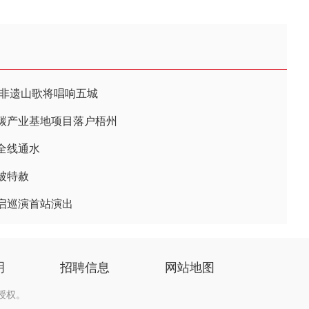
 非遗山歌将唱响五城
碳产业基地项目落户梧州
全线通水
被特赦
启巡演首站演出
明
招聘信息
网站地图
授权。