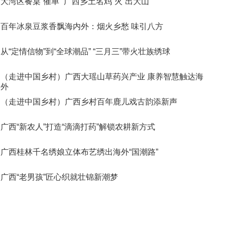
大湾区餐桌“催单” 广西乡土名鸡“火”出大山
百年冰泉豆浆香飘海内外：烟火乡愁 味引八方
从“定情信物”到“全球潮品” “三月三”带火壮族绣球
（走进中国乡村）广西大瑶山草药兴产业 康养智慧触达海
外
（走进中国乡村）广西乡村百年鹿儿戏古韵添新声
广西“新农人”打造“滴滴打药”解锁农耕新方式
广西桂林千名绣娘立体布艺绣出海外“国潮路”
广西“老男孩”匠心织就壮锦新潮梦