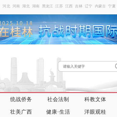
南
河北
河南
湖北
湖南
黑龙江
江苏
江西
吉林
辽宁
内蒙古
宁夏
统战侨务
社会法制
科教文体
壮美广西
健康·生活
洋眼观桂