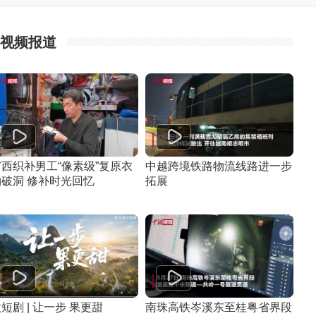
视频报道
广西织补男工“像素级”复原衣
中越跨境铁路物流线路进一步
物破洞 修补时光回忆
拓展
短剧 | 让一步 果更甜
南珠高铁岑溪东至桂粤省界段