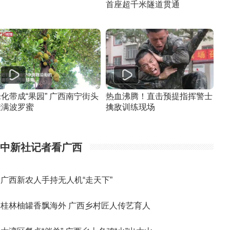
首座超千米隧道贯通
化带成“果园” 广西南宁街头
热血沸腾！直击预提指挥警士
挂满波罗蜜
擒敌训练现场
中新社记者看广西
广西新农人手持无人机“走天下”
桂林柚罐香飘海外 广西乡村匠人传艺育人