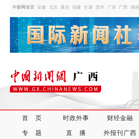
中新网首页
安徽
北京
重庆
福建
甘肃
贵州
广东
广西
海
首 页
时政外事
财经金融
专 题
直 播
外报刊广西