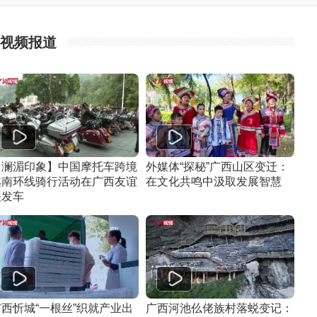
视频报道
【澜湄印象】中国摩托车跨境
外媒体“探秘”广西山区变迁：
越南环线骑行活动在广西友谊
在文化共鸣中汲取发展智慧
关发车
广西忻城“一根丝”织就产业出
广西河池仫佬族村落蜕变记：