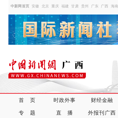
中新网首页
安徽
北京
重庆
福建
甘肃
贵州
广东
广西
海
首 页
时政外事
财经金融
专 题
直 播
外报刊广西