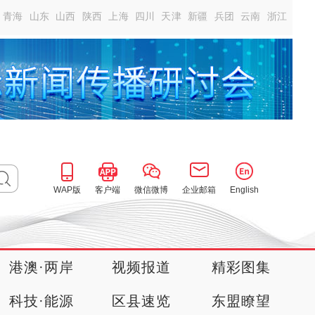
青海
山东
山西
陕西
上海
四川
天津
新疆
兵团
云南
浙江
WAP版
客户端
微信微博
企业邮箱
English
港澳·两岸
视频报道
精彩图集
科技·能源
区县速览
东盟瞭望