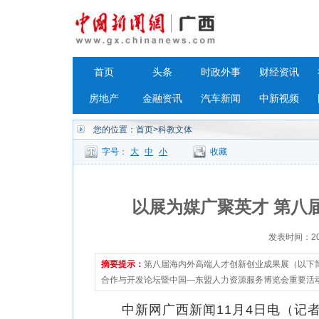
首页
头条
时政外事
财经资讯
房地产
金融资讯
汽车新闻
中新视频
您的位置：
首页
>科教文体
字号：
大
中
小
收藏
以展为媒广聚英才 第八
发表时间：2023
摘要提示：
第八届海内外高端人才创新创业成果展（以下简
合作与开发论坛暨中国—东盟人力资源服务博览会重要活
中新网广西新闻11月4日电（记者