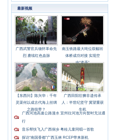
共同体
最新视频
广西武警官兵缅怀革命先
南玉铁路最大吨位双幅转
烈 赓续红色血脉
体桥成功对接 实现空
中“牵手”
【东西问】陈兴华：千年
广西田阳壮狮非遗传承
灵渠何以成古代海上丝绸
人：半世纪坚守 冀望重获
之路纽带？
生机
广西河池高速公路漫水 宜州往河池方向暂时无法通
行
音乐帮扶飞入广西侗乡 粤桂儿童同唱一首歌
探访“南国香都”广西玉林 RCEP带来新机