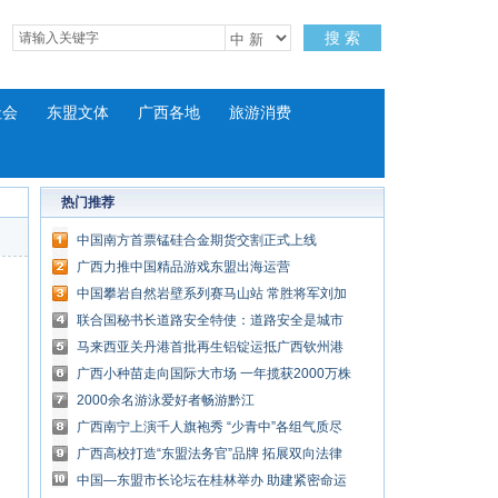
搜 索
社会
东盟文体
广西各地
旅游消费
热门推荐
中国南方首票锰硅合金期货交割正式上线
广西力推中国精品游戏东盟出海运营
中国攀岩自然岩壁系列赛马山站 常胜将军刘加
再夺冠
联合国秘书长道路安全特使：道路安全是城市
进步风向标
马来西亚关丹港首批再生铝锭运抵广西钦州港
广西小种苗走向国际大市场 一年揽获2000万株
外贸订单
2000余名游泳爱好者畅游黔江
广西南宁上演千人旗袍秀 “少青中”各组气质尽
显
广西高校打造“东盟法务官”品牌 拓展双向法律
服务
中国—东盟市长论坛在桂林举办 助建紧密命运