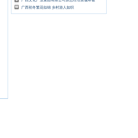
放合作
广西文化产业集团有限公司原总经理唐诚希被
开除党籍和公职
广西初冬繁花似锦 乡村游人如织