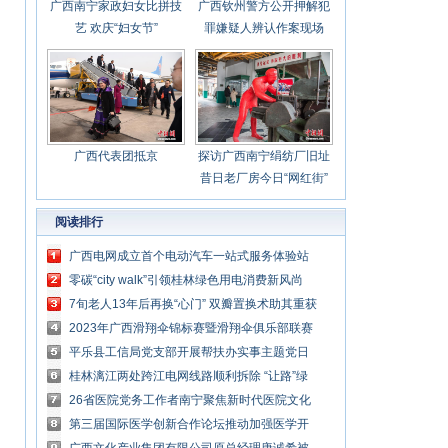
广西南宁家政妇女比拼技
广西钦州警方公开押解犯
艺 欢庆“妇女节”
罪嫌疑人辨认作案现场
广西代表团抵京
探访广西南宁绢纺厂旧址
昔日老厂房今日“网红街”
阅读排行
广西电网成立首个电动汽车一站式服务体验站
零碳“city walk”引领桂林绿色用电消费新风尚
7旬老人13年后再换“心门” 双瓣置换术助其重获
新生
2023年广西滑翔伞锦标赛暨滑翔伞俱乐部联赛
落幕
平乐县工信局党支部开展帮扶办实事主题党日
活动
桂林漓江两处跨江电网线路顺利拆除 “让路”绿
水青山
26省医院党务工作者南宁聚焦新时代医院文化
建设发展
第三届国际医学创新合作论坛推动加强医学开