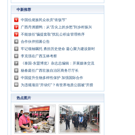
中新推荐
中国仫佬族民众欢庆“依饭节”
广西丹洲腊鸭：从“舌尖上的乡愁”到乡村振兴
的“利器”
不能放任“骗提套取”扰乱公积金管理秩序
合作伙伴招募公告
牢记领袖嘱托 勇担历史使命 凝心聚力建设新时
代中国特色社会主义壮美广西
李克强在广西玉林考察
《泰国-东盟博览》杂志总编辑：开展媒体交流
讲好中国与东盟合作故事
杨春庭任广西壮族自治区商务厅厅长
中国提升生物多样性保护 加强国际合作
为违规项目“开绿灯”？有世界地质公园被“开膛
破肚”
热点图片