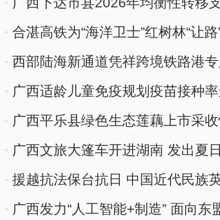
广西下达市县2026年均衡性转移
合湛高铁为“海洋卫士”红树林“让路
西部陆海新通道凭祥跨境铁路港专
广西适龄儿童免疫规划疫苗接种率
广西平乐县绿色生态莲藕上市采收
广西文旅大篷车开进湖南 发出夏日“
援越抗法保台抗日 中国近代民族
舞台
广西发力“人工智能+制造” 面向