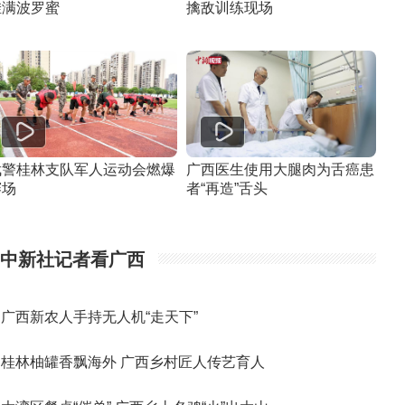
挂满波罗蜜
擒敌训练现场
武警桂林支队军人运动会燃爆
广西医生使用大腿肉为舌癌患
赛场
者“再造”舌头
中新社记者看广西
广西新农人手持无人机“走天下”
桂林柚罐香飘海外 广西乡村匠人传艺育人