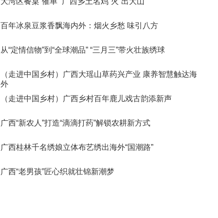
大湾区餐桌“催单” 广西乡土名鸡“火”出大山
百年冰泉豆浆香飘海内外：烟火乡愁 味引八方
从“定情信物”到“全球潮品” “三月三”带火壮族绣球
（走进中国乡村）广西大瑶山草药兴产业 康养智慧触达海
外
（走进中国乡村）广西乡村百年鹿儿戏古韵添新声
广西“新农人”打造“滴滴打药”解锁农耕新方式
广西桂林千名绣娘立体布艺绣出海外“国潮路”
广西“老男孩”匠心织就壮锦新潮梦