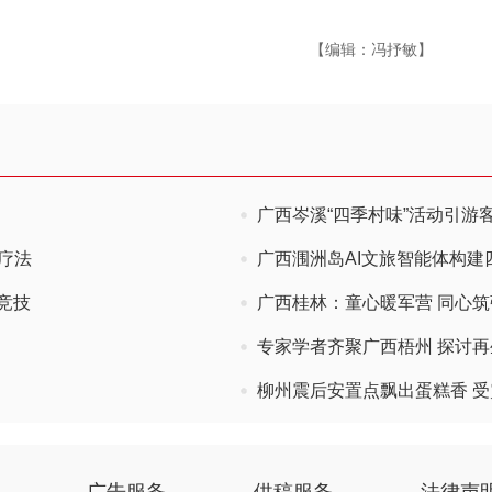
【编辑：冯抒敏】
广西岑溪“四季村味”活动引游
疗法
广西涠洲岛AI文旅智能体构建
台竞技
广西桂林：童心暖军营 同心筑
专家学者齐聚广西梧州 探讨
柳州震后安置点飘出蛋糕香 受
广告服务
供稿服务
法律声