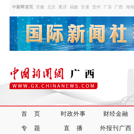
中新网首页
安徽
北京
重庆
福建
甘肃
贵州
广东
广西
海
首 页
时政外事
财经金融
专 题
直 播
外报刊广西