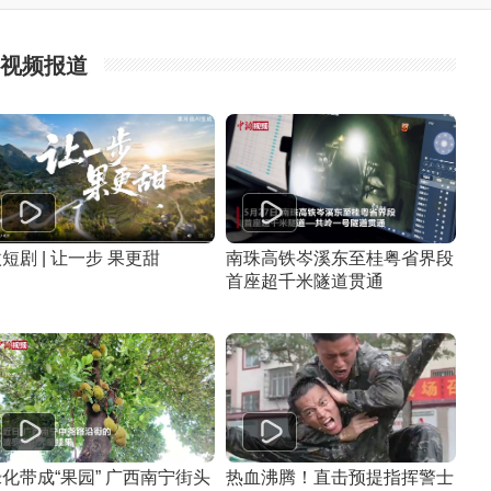
视频报道
短剧 | 让一步 果更甜
南珠高铁岑溪东至桂粤省界段
首座超千米隧道贯通
化带成“果园” 广西南宁街头
热血沸腾！直击预提指挥警士