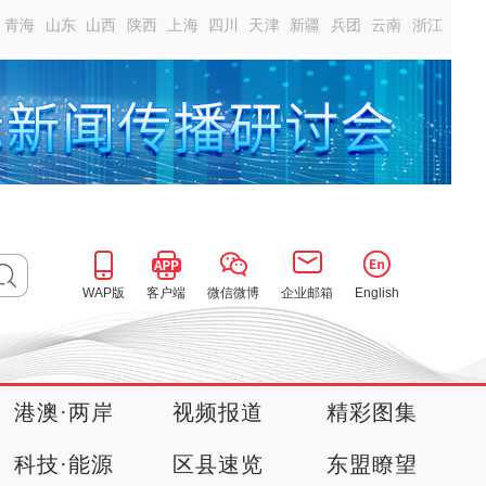
青海
山东
山西
陕西
上海
四川
天津
新疆
兵团
云南
浙江
WAP版
客户端
微信微博
企业邮箱
English
港澳·两岸
视频报道
精彩图集
科技·能源
区县速览
东盟瞭望