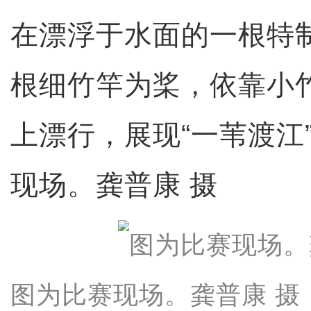
在漂浮于水面的一根特
根细竹竿为桨，依靠小
上漂行，展现“一苇渡江
现场。龚普康 摄
图为比赛现场。龚普康 摄