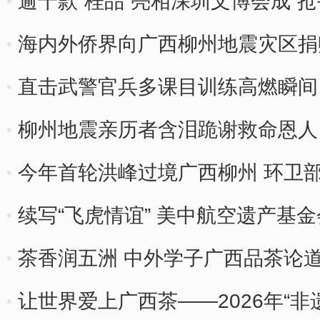
逾千款“桂品”亮相深圳文博会成“抢
海内外侨界向广西柳州地震灾区捐
直击武警官兵多课目训练高燃瞬间
柳州地震亲历者含泪跪谢救命恩人
在了
今年首轮洪峰过境广西柳州 环卫
续写“飞虎情谊” 美中航空遗产基
茶香润五洲 中外学子广西品茶论
让世界爱上广西茶——2026年“