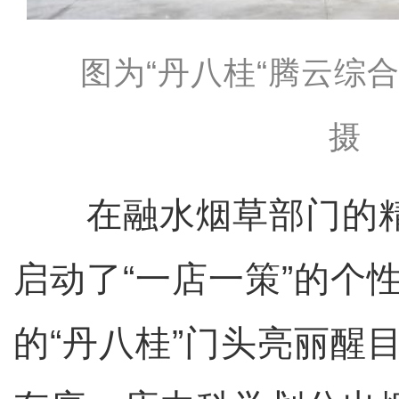
图为“丹八桂“腾云综
摄
在融水烟草部门的精
启动了“一店一策”的个
的“丹八桂”门头亮丽醒