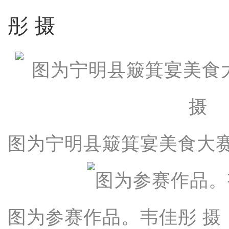
彤 摄
图为宁明县簸箕宴美食大赛
图为参赛作品。韦佳彤 摄