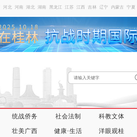
南
河北
河南
湖北
湖南
黑龙江
江苏
江西
吉林
辽宁
内蒙古
宁夏
统战侨务
社会法制
科教文体
壮美广西
健康·生活
洋眼观桂