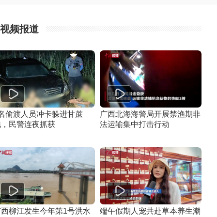
视频报道
5名偷渡人员冲卡躲进甘蔗
广西北海海警局开展禁渔期非
地，民警连夜抓获
法运输集中打击行动
广西柳江发生今年第1号洪水
端午假期人宠共赴草本养生潮