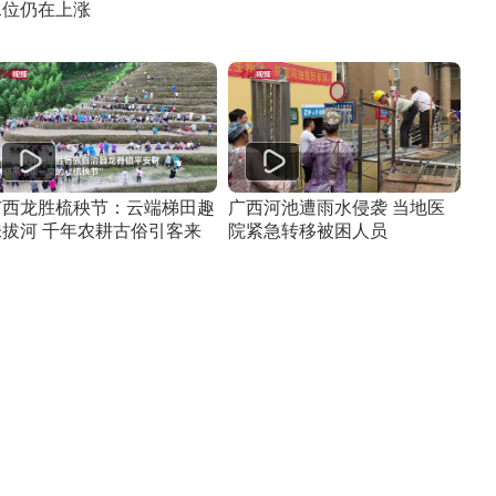
水位仍在上涨
广西龙胜梳秧节：云端梯田趣
广西河池遭雨水侵袭 当地医
味拔河 千年农耕古俗引客来
院紧急转移被困人员