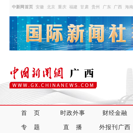
中新网首页
安徽
北京
重庆
福建
甘肃
贵州
广东
广西
海
首 页
时政外事
财经金融
专 题
直 播
外报刊广西