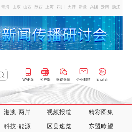
青海
山东
山西
陕西
上海
四川
天津
新疆
兵团
云南
浙江
WAP版
客户端
微信微博
企业邮箱
English
港澳·两岸
视频报道
精彩图集
科技·能源
区县速览
东盟瞭望