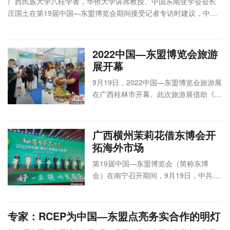
广西民族大学八桂学者，华侨大学讲席教授、中国东南亚学会会长
中国石油
庄国土在第19届中国—东盟博览会期间接受记者专访时建议，中国
和化学工
和东盟未来应进一步加强文化、教育、价值理念交流等软实力的合
业联合会
作，进一步加强“民心相通”。
中国化工
2022中国—东盟博览会旅游
信息中心
中国化工信息
展开幕
广西壮族
中心传媒中心
9月14
自治区发
广西钦州市石
会
线下
日
2022中国—东盟
钦州天骄
9月19日，2022中国—东盟博览会旅游展
展和改革
化产业发展局
议
举办
8:30
石油和化工国际合
国际酒店
在广西桂林市开幕。此次旅游展借助《区
委员会
中国（广西）
论
线上
—
作论坛
天骄厅
域全面经济伙伴关系协定》（RCEP）正
广西壮族
自由贸易试验
坛
直播
18:00
式生效实施和中国—东盟自由贸易区3.0
自治区工
区钦州港片区
业和信息
招商服务中心
建设之机，旨在推动服务中国—东
广西横州茉莉花借东博会开
化厅
盟“10+1”旅游合作向服务RCEP“10+5”扩
拓海外市场
广西钦州
展，为中国与东盟的区域旅游贸易合作持
市人民政
第19届中国—东盟博览会（简称东博
续注入动力。
府
会）在南宁召开期间，9月19日，中共广
中国—东
西壮族自治区委员会常委、南宁市委书记
9月14
中国—东盟特色商
中国—东
盟博览会
会
线下
农生文宣布第四届世界茉莉花大会开幕。
日
品汇聚中心暨中国
盟特色商
秘书处
广西新中产业
议
举办
10:00
专家：RCEP为中国—东盟点亮务实合作的明灯
—东盟博览会展品
品汇聚中
广西新中
投资有限公司
论
线上
—
留购中心揭牌仪式
心
产业投资
坛
录播