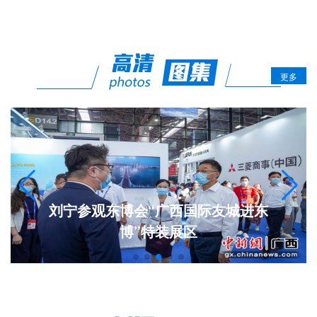
台：建设
银行
银行全球
撮合家、
ZOOM
中国太平保险
中国太平
会
更多
9月14
2022年第三届中
南宁鑫伟
集团东盟保险
保险集团
议
线下
日—
国太平保险国际合
万豪酒店
服务中心
有限责任
论
举办
15日
作与发展论坛
大宴会厅
太平财产保险
公司
坛
有限公司
中共广西
崇左市委
员会
广西崇左
市人民政
刘宁参观东博会“广西国际友城进东
府
南方锰业集团
博”特装展区
2022锰基新能源
广西壮族
有限责任公司
会
线下
9月14
材料高峰论坛暨
南宁万丽
自治区工
中信金属股份
议
举办
日—
2022铌在电池中
酒店
业和信息
有限公司（中
论
线上
16日
应用国际研讨会
化厅（联
信微合金化技
坛
录播
合主办）
术中心)
中国—东