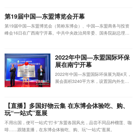
南宁国际
中国照明
会
儿童近视防控专题
会展中心
学会室内
议
线下
研讨会
第19届中国—东盟博览会开幕
D101会议
照明专业
论
举办
9月16日14:30—
室
委员会
坛
第19届中国—东盟博览会（简称东博会）、中国—东盟商务与投资
17:00
中国照明学会
峰会16日在广西南宁开幕。中共中央政治局常委、国务院副总理韩
2022年学术年会
南宁国际
会
正出席开幕式并发表主旨演讲。
暨2022年中国照
会展中心
中国照明
中国照明学会
议
线下
明论坛
D101会议
学会
秘书处
论
举办
2022年中国—东盟国际环保
9月17日9:30—
室
坛
展在南宁开幕
17:00
中国照明
2022年中国—东盟国际环保展为期4天，
学会
广西东博会国
第19届中国—东盟
贸
展会面积3240平方米，设置国内外生态
南宁国际
中国—东
际会展有限公
博览会照明科技供
易
环境治理领域新产品新技术板块、生态环
会展中心
盟博览会
司
线下
需对接会
对
境信息化应用板块、广西生态建设和环境
D102会议
秘书处
义乌市博森展
举办
9月17日14:30—
接
保护成就板块、推介交流和洽谈合作区、
室
中国—东
览服务有限公
【直播】多国好物云集 在东博会体验吃、购、
17:00
类
以及设置特装展位13个，共吸引国内外
盟经贸中
司
玩“一站式”逛展
一批环保企业和机构参展参会。
心
不用出国，便可一站式“打卡”东盟各国风光，品尝不同品种榴莲、咖
中国照明学会智能
中国照明
啡……跟随直播，在东博会体验吃、购、玩“一站式”逛展。
交通照明专委会
南宁国际
会
学会智能
2022年年会暨智
会展中心
议
线下