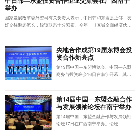
中日韩—东盟投资合作企业交流会在广西南宁
防城港市
举办
人民政府
9月15
贸
国家发展改革委外资司有关负责人表示，中日韩和东盟是近邻，友
中国（河南）—
南宁沃顿
日
易
好交往源远流长，经贸联系十分紧密。今年，《区域全面经济伙伴
RCEP成员国开放
国际大酒
河南省人
线下
10:30
对
共享经贸合作洽谈
店
民政府
举办
关系协定》生效实施，为中日韩和东盟各国企业之间的合作发展构
—
接
会
国宴厅
建了更为有利的条件。
11:30
类
央地合作成第19届东博会投
中国—东盟博
览会秘书处
资合作新亮点
9月15
广西壮族
南宁会展
广西壮族自治
会
线下
日
自治区人
第19届中国—东盟博览会、中国—东盟
2022日本企业广
豪生大酒
区投资促进局
议
举办
16:00
民政府
商务与投资峰会16日在南宁开幕。其
西行交流会
店
广西壮族自治
论
线上
—
全国日本
南宁厅
区外事办公室
坛
录播
中，央地合作成为本届东博会投资合作一
18:00
经济学会
广西壮族自治
大新亮点。
区商务厅
第14届中国—东盟金融合作
中国照明学会常务
曼尔顿国
内
与发展领袖论坛在南宁举办
理事会
际酒店13
中国照明
中国照明学会
部
线下
9月16日9:00—
层
学会
秘书处
会
举办
第14届中国—东盟金融合作与发展领袖
10:00
多功能厅
议
论坛17日在广西南宁举办。论坛
中国照明学会八届
曼尔顿国
内
以“RCEP框架下中国—东盟金融合作”为
三次理事会
际酒店13
中国照明
中国照明学会
部
线下
主题，近300位政金企嘉宾共商中国—东