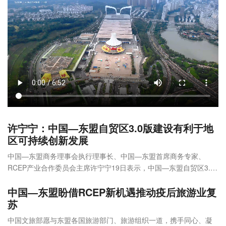
许宁宁：中国—东盟自贸区3.0版建设有利于地
区可持续创新发展
中国—东盟商务理事会执行理事长、中国—东盟首席商务专家、
RCEP产业合作委员会主席许宁宁19日表示，中国—东盟自贸区3.0
版建设有利于双方共同应对当前的国际形势，有利于地区不间断的
中国—东盟盼借RCEP新机遇推动疫后旅游业复
可持续创新发展。
苏
中国文旅部愿与东盟各国旅游部门、旅游组织一道，携手同心、凝