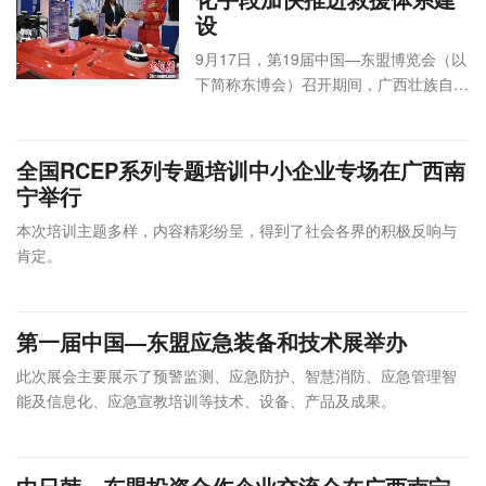
济技术协
设
作办公室
作办公室
中国能源
9月17日，第19届中国—东盟博览会（以
9月15
南宁荔园
建设集团
会
线下
下简称东博会）召开期间，广西壮族自治
日
中国电力工程
中国能建绿色低碳
维景酒店
有限公司
议
举办
区应急管理厅与广西移动签署战略合作协
9:00
顾问集团有限
发展论坛
二楼荔景
中国—东
论
线上
议，拟通过信息化手段加快推进应急管
—
公司
厅
盟博览会
坛
直播
理、指挥、救援体系建设。
11:00
全国RCEP系列专题培训中小企业专场在广西南
秘书处
宁举行
广西壮族
自治区发
本次培训主题多样，内容精彩纷呈，得到了社会各界的积极反响与
展和改革
肯定。
委员会
广西壮族
广西东兴国家
线下
广西东兴国家重点
广西南宁
自治区商
重点开发开放
会
举办
开发开放试验区设
香格里拉
务厅
试验区管理委
第一届中国—东盟应急装备和技术展举办
议
线上
待定
立十周年专场推介
酒店
广西壮族
员会
论
直播
此次展会主要展示了预警监测、应急防护、智慧消防、应急管理智
会暨第五届中越跨
三楼大宴
自治区外
广西大学广西
坛
线上
能及信息化、应急宣教培训等技术、设备、产品及成果。
境经济合作论坛
会厅
事办公室
创新发展研究
录播
中国—东
院
盟博览会
秘书处