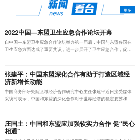
盟博览会
秘书处
更多
（联合主
办）
人民网
2022中国—东盟卫生应急合作论坛开幕
中共广西
壮族自治
自中国—东盟卫生应急合作论坛举办第一届后，中国与东盟各国在
区委员会
中共广西横州
卫生应急方面达成了重要共识，进一步展开了卫生应急合作，促进
农村工作
市委员会
中国东盟卫生合作提质升级。
领导小组
广西横州市人
办公室
民政府
9月14
张建平：中国东盟深化合作有助于打造区域经
南宁会展
广西壮族
北部湾产权交
会
线下
日
济新增长动能
2022年乡村振兴
豪生大酒
自治区农
易所集团有限
议
举办
8:00
论坛·广西活动
店
业农村厅
公司
论
线上
—
中国商务部研究院区域经济合作研究中心主任张建平近日接受媒体
豪生厅
广西壮族
广西乡村振兴
坛
录播
12:00
采访时表示，中国和东盟的深化合作对于世界经济的稳定复苏和增
自治区乡
战略研究院
长，打造区域经济新的增长点和新的增长动能，有非常重要的意义
村振兴局
人民网股份有
和作用。
广西壮族
限公司广西分
自治区商
公司
庄国土：中国和东盟应加强软实力合作 促“民心
务厅
相通”
南宁市人
民政府