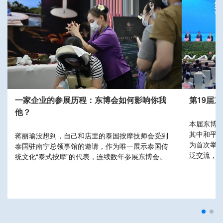
国际“朋友圈”等你来打
19届东博会展区攻略抢鲜看
一家企业的参展历程：东博会如何影响你我
第19届“两会”疫情防
第19届
他？
地铁须查验这一证明
国—东盟博览会来啦！！！这份热烘烘的
本届东博会
介绍终于和大家见面啦！本届东博会设有
其中和平
西国际友城进东博”特装展
蒋丽瑜没想到，自己和店里的泰国按摩技师会受到
南宁轨道交通集团表示，在
。
为首次举
区现场，您将会领略到精
泰国驻南宁总领事馆的邀请，作为唯一展示泰国传
号线运营时间将调整，搭乘
泛交流，
，下面赶紧跟随我们一起先
统文化“泰式按摩”的代表，连续数年参展东博会。
小时核酸检测阴性证明。