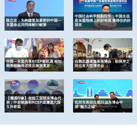
中国社会科学院副院长：中国永远
陈立生：为构建更加紧密的中国—
是东盟指得上的好邻居 靠得住的好
东盟命运共同体献计献策
朋友
中国—东盟共享RCEP新机遇 相知
台胞志愿者服务东博会：盼两岸之
相亲相融推进疫后旅游复苏
间也有大型博览会
【澜湄印象】老挝工贸部东博会代
表：中老铁路和RCEP成澜湄六国
杭州市将担任第20届东博会中
互补桥梁
国“魅力之城”