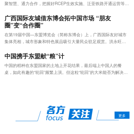
聚智慧、通力合作，把握好RCEP生效实施、泛亚铁路开通运营等有
利契机，全方位、多层次、高效率地开展文化和旅游交流合作。
广西国际友城借东博会拓中国市场 “朋友
圈”变“合作圈”
在第19届中国—东盟博览会（简称东博会）上，广西国际友好城市
集体亮相，城市形象和特色展品吸引大量民众驻足观赏。洪永旺带
来的西班牙特色美食受到客商和民众青睐，他忙得不可开交。
中国携手东盟献“粮”计
中国的稻种在东盟国家的土地上开花结果，最后端上中国人的餐
桌，如此有趣的“轮回”频繁上演。但这粒“轮回”的大米能否为解决全
球粮食安全治理提供思路，引发第19届中国—东盟博览会（简称东
博会）与会各界高度关注。
更多