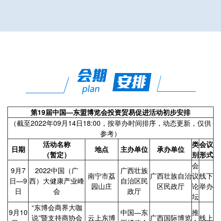
第19届中国—东盟博览会投资贸易促进活动初步安排
（截至2022年09月14日18:00，按举办时间排序，动态更新，仅供
参考）
活动名称
类
会议
日期
地点
主办单位
承办单位
（暂定）
别
形式
会
9月7
2022中国（广
广西壮族
南宁市荔
广西壮族自治
议
线下
日—9
西）大健康产业峰
自治区民
园山庄
区民政厅
论
举办
日
会
政厅
坛
“东博会商界大咖
9月10
中国—东
推
说”暨支持商协会
云上东博
广西国际博览
线上