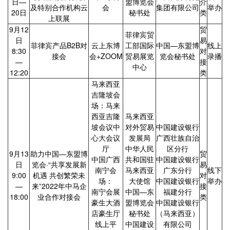
日—
盟博览会
介
及特别合作机构云
会
集团有限公司
举办
20日
秘书处
类
上联展
9月12
贸
菲律宾贸
日
易
菲律宾产品B2B对
云上东博
工部国际
中国—东盟博
线上
8:30
对
接会
会+ZOOM
贸易展览
览会秘书处
录播
—
接
中心
12:20
类
马来西亚
吉隆坡会
场：马来
西亚吉隆
马来西亚
坡会议中
对外贸易
中国建设银行
心大会议
发展局
广西壮族自治
厅
中华人民
区分行
9月13
助力中国—东盟博
贸
中国广西
共和国驻
中国建设银行
日
览会·“共享发展新
易
南宁会
马来西亚
广东分行
线下
9:00
机遇 共创繁荣未
对
场：
大使馆
中国建设银行
举办
—
来”2022年中马企
接
南宁会展
中国—东
福建分行
18:00
业合作对接会
类
豪生大酒
盟博览会
中国建设银行
店豪生厅
秘书处
（马来西亚）
线上平
中国建设
有限公司