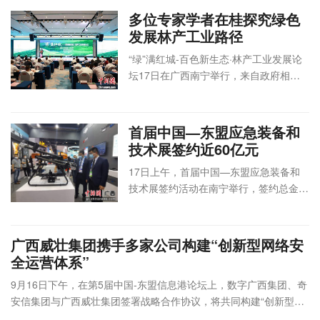
9月16日10:00—
层
学会
秘书处
会
举办
盟金融合作。论坛推动多项实体项目达成
多位专家学者在桂探究绿色
11:00
多功能厅
议
业务合作。
中国照明学会理事
曼尔顿国
内
发展林产工业路径
党员大会
际酒店13
中国照明
中国照明学会
部
线下
“绿”满红城-百色新生态·林产工业发展论
9月16日11:00—
层
学会
秘书处
会
举办
坛17日在广西南宁举行，来自政府相关
12:00
多功能厅
议
部门、林产业相关协会及林产业相关企业
中国南宁国际照明
会
南宁国际
展览会开幕仪式
代表通过线上线下相结合方式参会，共同
中国照明
中国照明学会
议
线下
会展中心
9月16日14:30—
学会
秘书处
论
举办
总结林产业发展现状，讨论林产业发展路
首届中国—东盟应急装备和
D9展馆
16:00
坛
径。
技术展签约近60亿元
参展商和东盟国家
贸
采购商供需线上对
易
17日上午，首届中国—东盟应急装备和
云上东博
线上
接会
对
技术展签约活动在南宁举行，签约总金额
会
举办
9月16日15:30—
接
达58.16亿元。其中，签订投资意向合作
17:00
类
项目2项，项目总投资56.6亿元；签订16
中国照明学会照明
项商务合作项目，总金额1.56亿元。
广西威壮集团携手多家公司构建“创新型网络安
设计师工作委员
南宁国际
中国照明
会
全运营体系”
会“照明设计的本
会展中心
学会照明
议
线下
质”主题沙龙
D106会议
设计师工
论
举办
9月16日下午，在第5届中国-东盟信息港论坛上，数字广西集团、奇
9月16日14:30—
室
作委员会
坛
安信集团与广西威壮集团签署战略合作协议，将共同构建“创新型网
17:00
络安全运营体系”。
教育照明与青少年