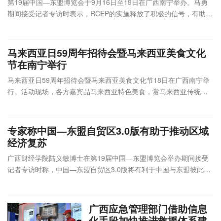
11:50
第19届中国—东盟博览会于9月16日至19日在广西南宁举办。马勇
有限公司
期间接受记者专访时表示，RCEP的实施释放了积极的信号，有助于
菲律宾贸
9月14
推
重塑区域内供应链、价值链、产业链，带动了整个区域的发展。
工部国际
中国—东盟博
线上
日
菲律宾投资推介会
ZOOM
介
贸易展览
览会秘书处
录播
下午
类
中心
马来西亚日59周年招待会暨马来西亚美食文化
广西壮族自治
节在南宁举行
区发展改革委
马来西亚日59周年招待会暨马来西亚美食文化节18日在广西南宁举
南宁市龙
广西壮族自治
贸
9月14
光那莲豪
区投资促进局
行。活动现场，各方嘉宾品马来西亚特色美食，赏马来西亚传统文
广西壮族
易
日
“两湾”联动产业合
华
北部湾经济区
线下
化表演，充分感受马来西亚多元的美食和文化魅力。
自治区人
对
15:00-
作对接会
精选酒店
规划建设管理
举办
民政府
接
18:00
三楼宴会
办公室
类
专家称中国—东盟自贸区3.0版有助于推动区域
厅
广西壮族自治
经济复苏
区人民政府驻
广州办
广西财经学院陆义敏博士在第19届中国—东盟博览会举办期间接受
南宁市人
南宁市人民政
记者专访时称，中国—东盟自贸区3.0版将有利于中国与东盟彼此之
民政府
府
投
间的产业分工和协调，有利于加速区域经济发展一体化。
南宁中心
苏州市人
广西（南宁）——
苏州市人民政
资
9月15
永恒皇冠
民政府
线下
江苏（苏州）重点
府
促
日
假日酒店5
广西壮族
举办
广西应急管理部门借助信息
产业项目洽谈会
广西壮族自治
进
楼金色厅
自治区经
化手段加快推进救援体系建
区经济技术协
类