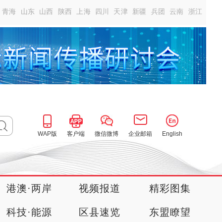
青海
山东
山西
陕西
上海
四川
天津
新疆
兵团
云南
浙江
WAP版
客户端
微信微博
企业邮箱
English
港澳·两岸
视频报道
精彩图集
科技·能源
区县速览
东盟瞭望