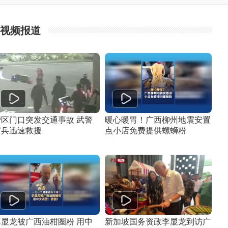
视频报道
营区门口突发交通事故 武警
暖心暖胃！广西柳州地震安置
官兵迅速救援
点小店免费提供螺蛳粉
李显龙被广西油柑圈粉 用中
新加坡国务资政李显龙到访广