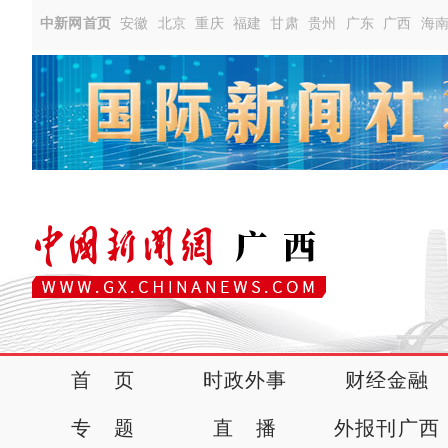
中新网首页
安徽
北京
重庆
福建
甘肃
贵州
广东
广西
海
首 页
时政外事
财经金融
专 题
直 播
外报刊广西