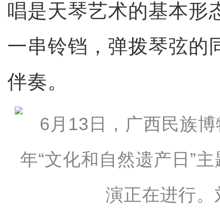
唱是天琴艺术的基本形
一串铃铛，弹拨琴弦的
伴奏。