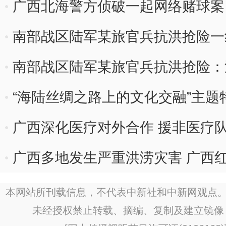
广西北海警方侦破一起网络赌球案 
南部战区陆军某旅官兵抗洪抢险一
南部战区陆军某旅官兵抗洪抢险：
“海陆丝绸之路上的文化交融”主题
广西深化医疗对外合作 援非医疗队
次
广西多地发生严重洪涝灾害 广西
逾1500万元
本网站所刊载信息，不代表中新社和中新网观点。
未经授权禁止转载、摘编、复制及建立镜像