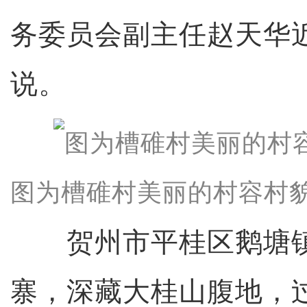
务委员会副主任赵天华
说。
图为槽碓村美丽的村容村貌
贺州市平桂区鹅塘镇
寨，深藏大桂山腹地，