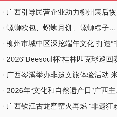
广西引导民营企业助力柳州震后恢
螺蛳欧包、螺蛳月饼、螺蛳粽子…
道创意菜
柳州市城中区深挖端午文化 打造“
2026“Beesoul杯”桂林匹克球
广西岑溪举办非遗文旅体验活动 
2026年“文化和自然遗产日”广
广西钦江古龙窑窑火再燃 “非遗狂