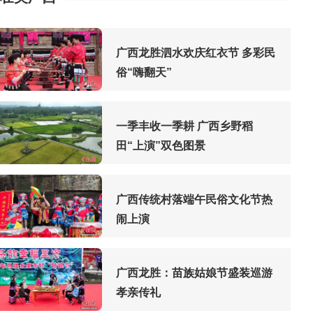
广西龙胜泗水欢庆红衣节 多彩民
俗“嗨翻天”
一季丰收一季耕 广西乡野稻
田“上演”双色图景
广西传统村落端午民俗文化节热
闹上演
广西龙胜：苗族姑娘节盛装巡游
孝亲传礼