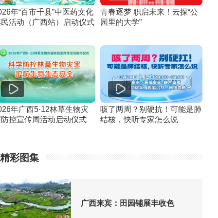
026年“百市千县”中医药文化
青春逐梦 职启未来！云探“公
惠民活动（广西站）启动仪式
园里的大学”
026年广西5·12林草生物灾
咳了两周？别硬抗！可能是肺
害防控宣传周活动启动仪式
结核，快听专家怎么说
精彩图集
广西来宾：田园铺展丰收色