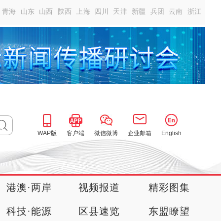
青海
山东
山西
陕西
上海
四川
天津
新疆
兵团
云南
浙江
WAP版
客户端
微信微博
企业邮箱
English
港澳·两岸
视频报道
精彩图集
科技·能源
区县速览
东盟瞭望