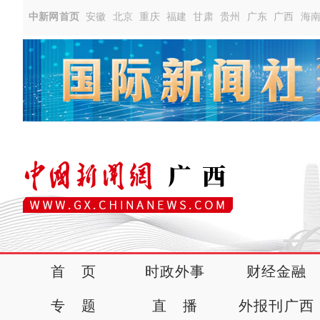
中新网首页
安徽
北京
重庆
福建
甘肃
贵州
广东
广西
海
首 页
时政外事
财经金融
专 题
直 播
外报刊广西