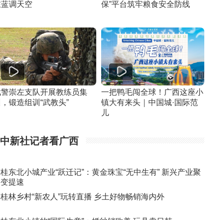
在蓝调天空
保”平台筑牢粮食安全防线
武警崇左支队开展教练员集
一把鸭毛闯全球！广西这座小
，锻造组训“武教头”
镇大有来头｜中国城·国际范
儿
中新社记者看广西
桂东北小城产业“跃迁记”：黄金珠宝“无中生有” 新兴产业聚
变提速
桂林乡村“新农人”玩转直播 乡土好物畅销海内外