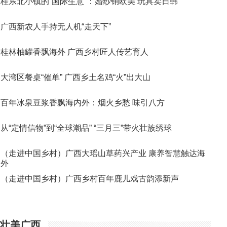
桂东北小镇的“国际生意”：婚纱销欧美 玩具卖日韩
广西新农人手持无人机“走天下”
桂林柚罐香飘海外 广西乡村匠人传艺育人
大湾区餐桌“催单” 广西乡土名鸡“火”出大山
百年冰泉豆浆香飘海内外：烟火乡愁 味引八方
从“定情信物”到“全球潮品” “三月三”带火壮族绣球
（走进中国乡村）广西大瑶山草药兴产业 康养智慧触达海
外
（走进中国乡村）广西乡村百年鹿儿戏古韵添新声
壮美广西