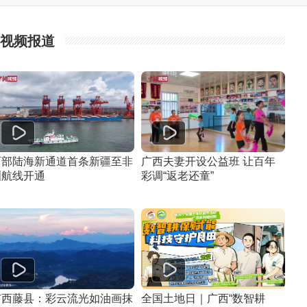
视频报道
西部陆海新通道首条新疆至非
广西夫妻开设公益班 让百年
洲航线开通
彩调“返老还童”
广西藤县：彩云流光如油画抹
全国土地日｜广西“数智耕