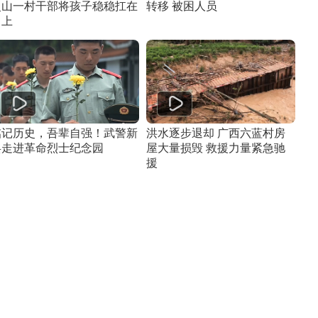
灵山一村干部将孩子稳稳扛在
转移 被困人员
肩上
铭记历史，吾辈自强！武警新
洪水逐步退却 广西六蓝村房
兵走进革命烈士纪念园
屋大量损毁 救援力量紧急驰
援