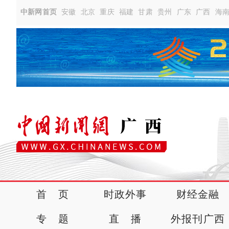
中新网首页
安徽
北京
重庆
福建
甘肃
贵州
广东
广西
海
首 页
时政外事
财经金融
专 题
直 播
外报刊广西