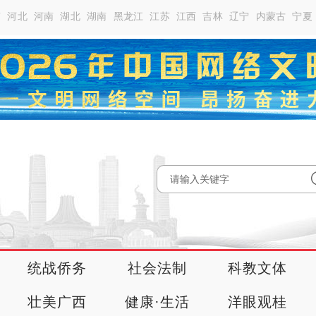
南
河北
河南
湖北
湖南
黑龙江
江苏
江西
吉林
辽宁
内蒙古
宁夏
统战侨务
社会法制
科教文体
壮美广西
健康·生活
洋眼观桂