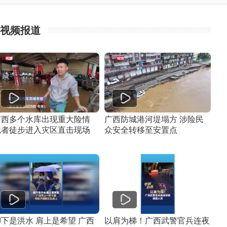
视频报道
广西多个水库出现重大险情
广西防城港河堤塌方 涉险民
记者徒步进入灾区直击现场
众安全转移至安置点
脚下是洪水 肩上是希望 广西
以肩为梯！广西武警官兵连夜