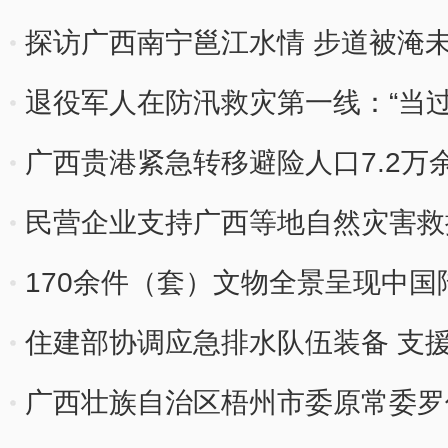
浓
探访广西南宁邕江水情 步道被淹
退役军人在防汛救灾第一线：“当
广西贵港紧急转移避险人口7.2万
民营企业支持广西等地自然灾害救
170余件（套）文物全景呈现中
住建部协调应急排水队伍装备 支
广西壮族自治区梧州市委原常委罗伟