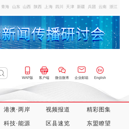
青海
山东
山西
陕西
上海
四川
天津
新疆
兵团
云南
浙江
WAP版
客户端
微信微博
企业邮箱
English
港澳·两岸
视频报道
精彩图集
科技·能源
区县速览
东盟瞭望