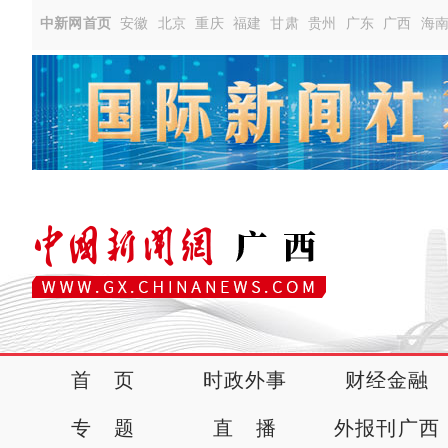
中新网首页
安徽
北京
重庆
福建
甘肃
贵州
广东
广西
海
首 页
时政外事
财经金融
专 题
直 播
外报刊广西