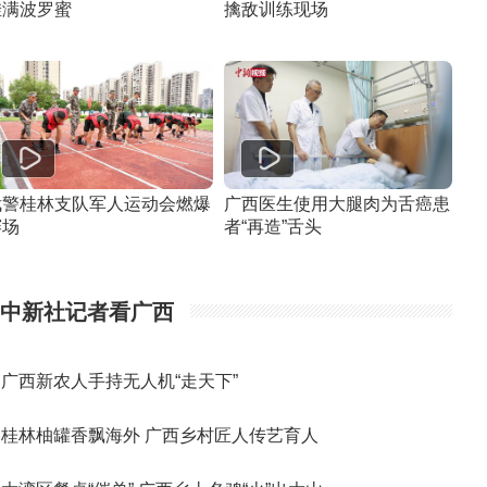
挂满波罗蜜
擒敌训练现场
武警桂林支队军人运动会燃爆
广西医生使用大腿肉为舌癌患
赛场
者“再造”舌头
中新社记者看广西
广西新农人手持无人机“走天下”
桂林柚罐香飘海外 广西乡村匠人传艺育人