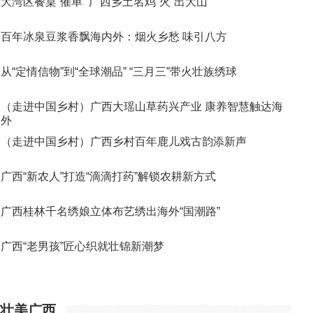
大湾区餐桌“催单” 广西乡土名鸡“火”出大山
百年冰泉豆浆香飘海内外：烟火乡愁 味引八方
从“定情信物”到“全球潮品” “三月三”带火壮族绣球
（走进中国乡村）广西大瑶山草药兴产业 康养智慧触达海
外
（走进中国乡村）广西乡村百年鹿儿戏古韵添新声
广西“新农人”打造“滴滴打药”解锁农耕新方式
广西桂林千名绣娘立体布艺绣出海外“国潮路”
广西“老男孩”匠心织就壮锦新潮梦
壮美广西