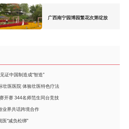
广西南宁园博园繁花次第绽放
见证中国制造成“智造”
际壮医医院 体验壮医特色疗法
赛开赛 344名师范生同台竞技
旅游业界共话跨境合作
就医“减负松绑”