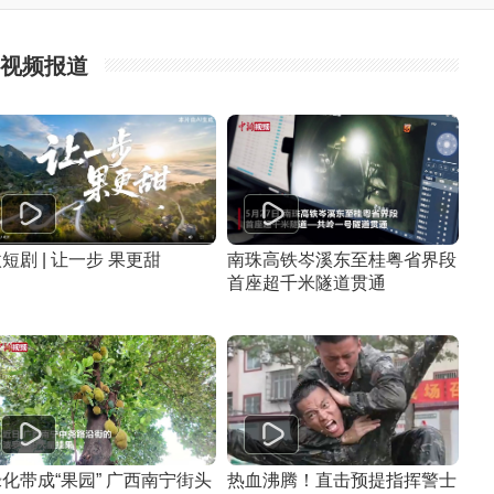
视频报道
短剧 | 让一步 果更甜
南珠高铁岑溪东至桂粤省界段
首座超千米隧道贯通
化带成“果园” 广西南宁街头
热血沸腾！直击预提指挥警士