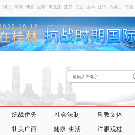
南
河北
河南
湖北
湖南
黑龙江
江苏
江西
吉林
辽宁
内蒙古
宁夏
统战侨务
社会法制
科教文体
壮美广西
健康·生活
洋眼观桂