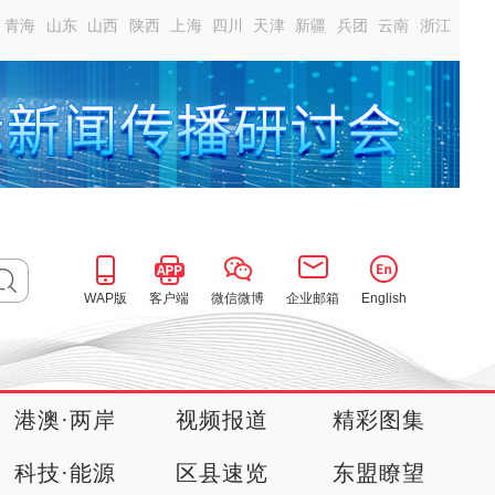
青海
山东
山西
陕西
上海
四川
天津
新疆
兵团
云南
浙江
WAP版
客户端
微信微博
企业邮箱
English
港澳·两岸
视频报道
精彩图集
科技·能源
区县速览
东盟瞭望