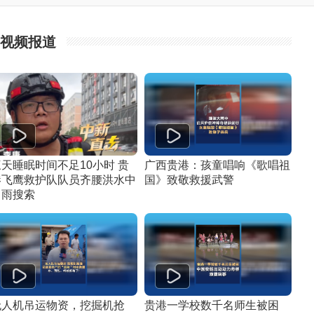
视频报道
三天睡眠时间不足10小时 贵
广西贵港：孩童唱响《歌唱祖
港飞鹰救护队队员齐腰洪水中
国》致敬救援武警
冒雨搜索
无人机吊运物资，挖掘机抢
贵港一学校数千名师生被困