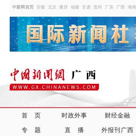
中新网首页
安徽
北京
重庆
福建
甘肃
贵州
广东
广西
海
首 页
时政外事
财经金融
专 题
直 播
外报刊广西