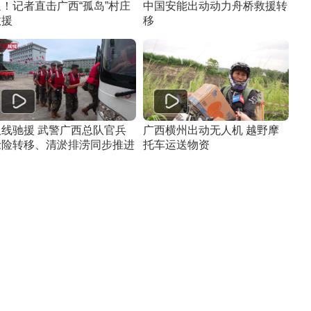
通！记者直击广西“孤岛”村庄
中国安能出动动力舟桥救援转
救援
移
双线驰援 武警广西总队官兵
广西横州出动无人机 越野摩
抢险转移、清淤排涝同步推进
托车运送物资