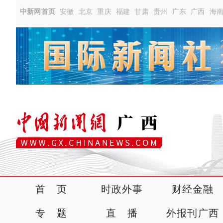
中新网首页
安徽
北京
重庆
福建
甘肃
贵州
广东
广西
海
首 页
时政外事
财经金融
专 题
直 播
外报刊广西