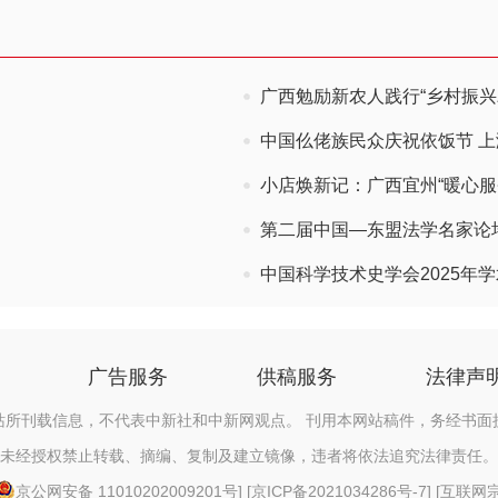
广西勉励新农人践行“乡村振兴
中国仫佬族民众庆祝依饭节 
小店焕新记：广西宜州“暖心服
第二届中国—东盟法学名家论
中国科学技术史学会2025年
广告服务
供稿服务
法律声
站所刊载信息，不代表中新社和中新网观点。 刊用本网站稿件，务经书面
未经授权禁止转载、摘编、复制及建立镜像，违者将依法追究法律责任。
京公网安备 11010202009201号
] [
京ICP备2021034286号-7
] [
互联网宗教