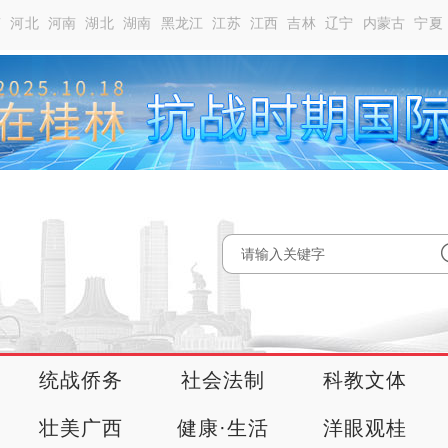
南
河北
河南
湖北
湖南
黑龙江
江苏
江西
吉林
辽宁
内蒙古
宁夏
统战侨务
社会法制
科教文体
壮美广西
健康·生活
洋眼观桂