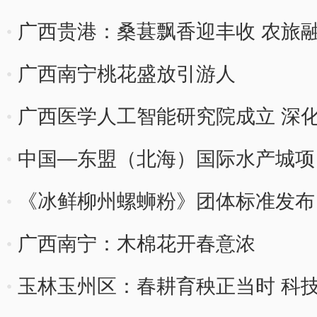
广西贵港：桑葚飘香迎丰收 农旅
广西南宁桃花盛放引游人
广西医学人工智能研究院成立 深
中国—东盟（北海）国际水产城项
《冰鲜柳州螺蛳粉》团体标准发布 助
国
广西南宁：木棉花开春意浓
玉林玉州区：春耕育秧正当时 科