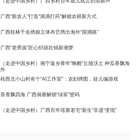
（走进中国乡村）广西乡村百年鹿儿戏古韵添新声
广西“新农人”打造“滴滴打药”解锁农耕新方式
广西桂林千名绣娘立体布艺绣出海外“国潮路”
广西“老男孩”匠心织就壮锦新潮梦
（走进中国乡村）南宁返乡青年“唤醒”丘陵沃土 种瓜香飘海
外
桂西北小山村有个“AI工作室”：农妇绣图，娃儿编游戏
茶香飘四海 广西侗寨解锁“绿富”密码
（走进中国乡村）广西百年瑶寨老宅“新生”非遗“变现”