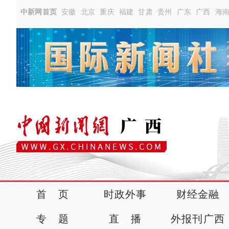
中新网首页
安徽
北京
重庆
福建
甘肃
贵州
广东
广西
海
首 页
时政外事
财经金融
专 题
直 播
外报刊广西