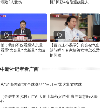
崩塌致2人受伤
机” 抓获4名偷渡嫌疑人
韦韬：我们不仅看经济总量
【百万庄小课堂】真会被气出
看重“含金量”“含新量”“含绿
结节吗？专家解答女性怎么爱
”
护乳腺
中新社记者看广西
从“定情信物”到“全球潮品” “三月三”带火壮族绣球
（走进中国乡村）广西大瑶山草药兴产业 康养智慧触达海
外