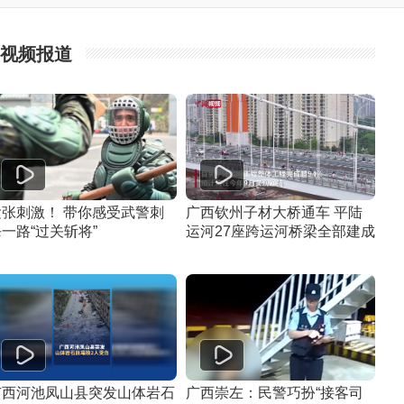
视频报道
紧张刺激！ 带你感受武警刺
广西钦州子材大桥通车 平陆
一路“过关斩将”
运河27座跨运河桥梁全部建成
广西河池凤山县突发山体岩石
广西崇左：民警巧扮“接客司