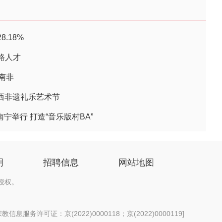
.18%
路人才
南非
广西非遗礼乐艺术节
南宁举行 打造“音乐版村BA”
明
招聘信息
网站地图
授权。
信息服务许可证：京(2022)0000118；京(2022)0000119
]