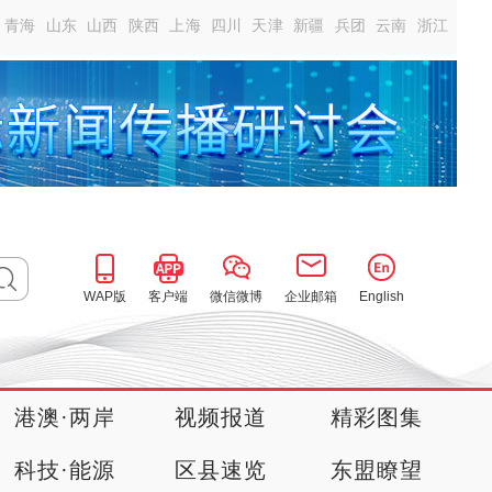
青海
山东
山西
陕西
上海
四川
天津
新疆
兵团
云南
浙江
WAP版
客户端
微信微博
企业邮箱
English
港澳·两岸
视频报道
精彩图集
科技·能源
区县速览
东盟瞭望