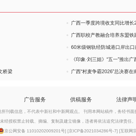
广西一季度跨境收支同比增长28
广西职校产教融合培养东盟铁
60米级钢轨经防城港口岸出口
《印象·刘三姐》“五一”推出
文桥梁
广西“村麦争霸2026”总决赛在
广告服务
供稿服务
法律声
站所刊载信息，不代表中新社和中新网观点。 刊用本网站稿件，务经书面
未经授权禁止转载、摘编、复制及建立镜像，违者将依法追究法律责任。
京公网安备 11010202009201号
] [
京ICP备2021034286号-7
] [
互联网宗教