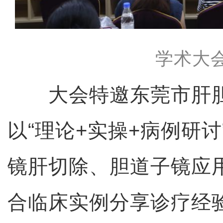
学术大
大会特邀东莞市肝胆
以“理论+实操+病例研
镜肝切除、胆道子镜应
合临床实例分享诊疗经