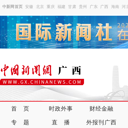
中新网首页
安徽
北京
重庆
福建
甘肃
贵州
广东
广西
海南
河
首 页
时政外事
财经金融
专 题
直 播
外报刊广西