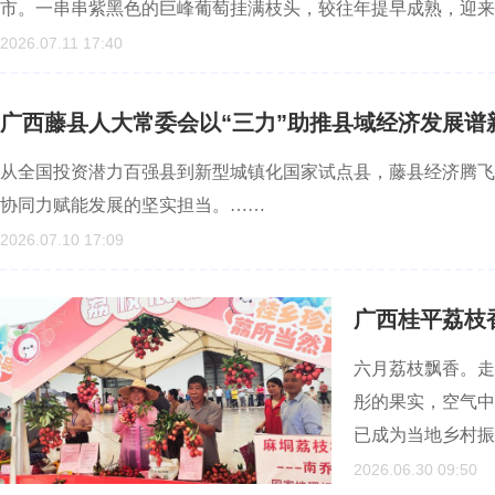
市。一串串紫黑色的巨峰葡萄挂满枝头，较往年提早成熟，迎来
2026.07.11 17:40
广西藤县人大常委会以“三力”助推县域经济发展谱
从全国投资潜力百强县到新型城镇化国家试点县，藤县经济腾飞
协同力赋能发展的坚实担当。……
2026.07.10 17:09
广西桂平荔枝
六月荔枝飘香。走
彤的果实，空气中
已成为当地乡村振
2026.06.30 09:50