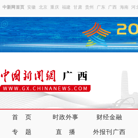
中新网首页
安徽
北京
重庆
福建
甘肃
贵州
广东
广西
海南
河
首 页
时政外事
财经金融
专 题
直 播
外报刊广西