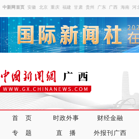
中新网首页
安徽
北京
重庆
福建
甘肃
贵州
广东
广西
海南
河
首 页
时政外事
财经金融
专 题
直 播
外报刊广西