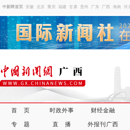
中新网首页
安徽
北京
重庆
福建
甘肃
贵州
广东
广西
海南
河
首 页
时政外事
财经金融
专 题
直 播
外报刊广西