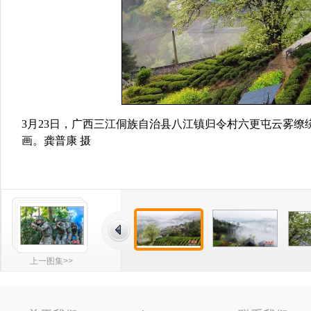
3月23日，广西三江侗族自治县八江镇归令村六更屯云雾
画。龚普康 摄
上一图集>>