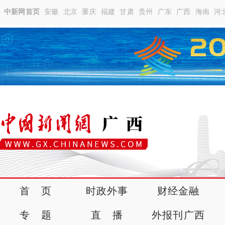
中新网首页
安徽
北京
重庆
福建
甘肃
贵州
广东
广西
海南
河
首 页
时政外事
财经金融
专 题
直 播
外报刊广西