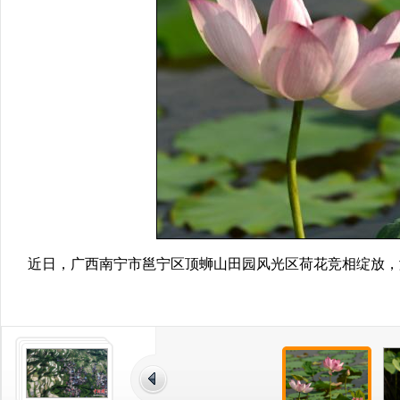
近日，广西南宁市邕宁区顶蛳山田园风光区荷花竞相绽放，