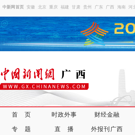
中新网首页
安徽
北京
重庆
福建
甘肃
贵州
广东
广西
海南
河
首 页
时政外事
财经金融
专 题
直 播
外报刊广西