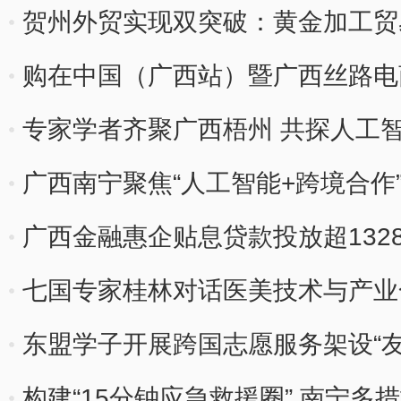
贺州外贸实现双突破：黄金加工贸易
热”
购在中国（广西站）暨广西丝路电
专家学者齐聚广西梧州 共探人工
广西南宁聚焦“人工智能+跨境合作
广西金融惠企贴息贷款投放超132
体
七国专家桂林对话医美技术与产业
东盟学子开展跨国志愿服务架设“友
构建“15分钟应急救援圈” 南宁多