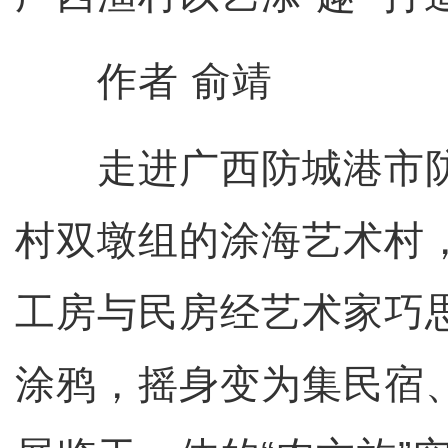
作者 俞靖
走进广西防城港市防
村双墩组的涂海艺术村
工房与民房经艺术家巧
涂鸦，摇身变为集民宿