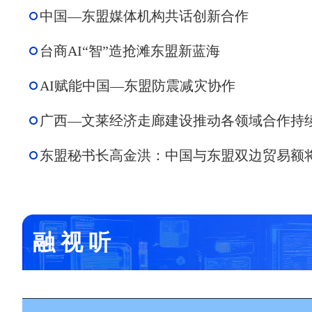
中国—东盟媒体机构共话创新合作
台商AI“智”造抢滩东盟新蓝海
AI赋能中国—东盟防震减灾协作
广西—文莱经济走廊建设推动各领域合作持
东盟秘书长高金洪：中国与东盟双边贸易额
融 视 听