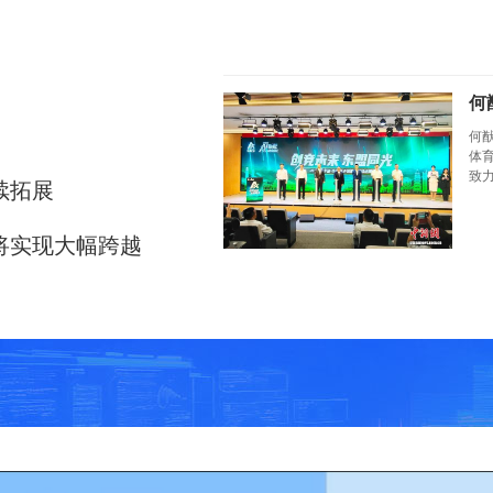
何
何
体
致
续拓展
将实现大幅跨越