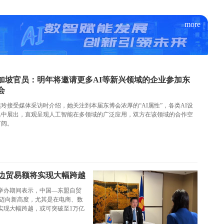
more
加坡官员：明年将邀请更多AI等新兴领域的企业参加东
会
燕玲接受媒体采访时介绍，她关注到本届东博会浓厚的“AI属性”，各类AI设
集中展出，直观呈现人工智能在多领域的广泛应用，双方在该领域的合作空
广阔。
边贸易额将实现大幅跨越
举办期间表示，中国—东盟自贸
作迈向新高度，尤其是在电商、数
实现大幅跨越，或可突破至1万亿