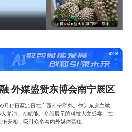
机
东博会成东盟水果“敲门砖”：菲律宾榴莲凭错峰产季破局
more
融 外媒盛赞东博会南宁展区
会9月17日至21日在广西南宁举办。作为东道主城
人参演、AI赋能、多维展示的科技人文盛宴，在
惊艳亮相，吸引众多海内外媒体聚焦。