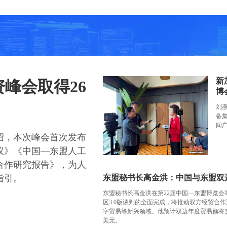
新
峰会取得26
博
刘
备
间
绍，本次峰会首次发布
议》《中国—东盟人工
合作研究报告》，为人
东盟秘书长高金洪：中国与东盟双
指引。
东盟秘书长高金洪在第22届中国—东盟博览会
区3.0版谈判的全面完成，将推动双方经贸合
字贸易等新兴领域。他预计双边年度贸易额将
美元。