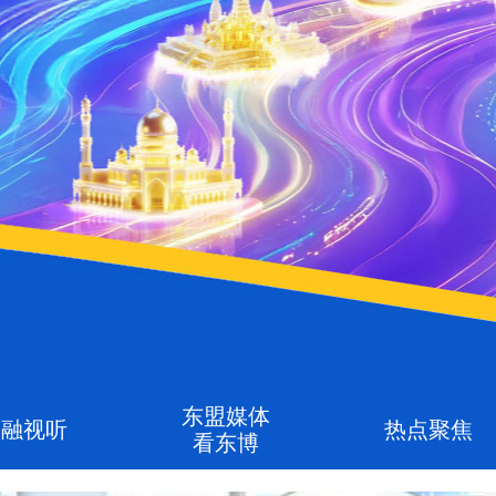
东盟媒体
融视听
热点聚焦
看东博