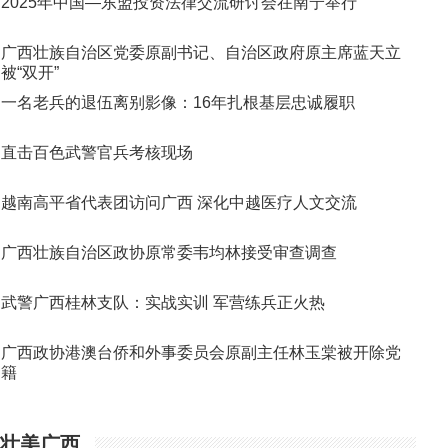
2025年中国—东盟投资法律交流研讨会在南宁举行
广西壮族自治区党委原副书记、自治区政府原主席蓝天立
被“双开”
一名老兵的退伍离别影像：16年扎根基层忠诚履职
直击百色武警官兵考核现场
越南高平省代表团访问广西 深化中越医疗人文交流
广西壮族自治区政协原常委韦均林接受审查调查
武警广西桂林支队：实战实训 军营练兵正火热
广西政协港澳台侨和外事委员会原副主任林玉棠被开除党
籍
壮美广西