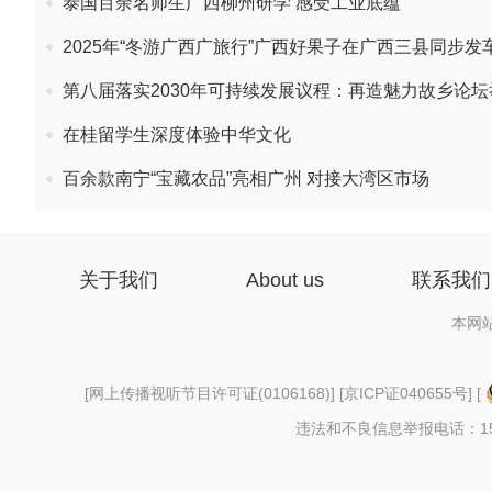
泰国百余名师生广西柳州研学 感受工业底蕴
2025年“冬游广西广旅行”广西好果子在广西三县同步发
第八届落实2030年可持续发展议程：再造魅力故乡论坛
在桂留学生深度体验中华文化
百余款南宁“宝藏农品”亮相广州 对接大湾区市场
关于我们
About us
联系我们
本网
[
网上传播视听节目许可证(0106168)
] [
京ICP证040655号
] [
违法和不良信息举报电话：156997