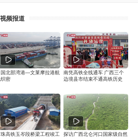
视频报道
中国北部湾港—文莱摩拉港航
南凭高铁全线通车 广西三个
线织密
边境县市结束不通高铁历史
南珠高铁玉岑段桥梁工程竣工
探访广西北仑河口国家级自然