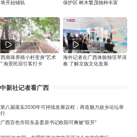
即将开始铺轨
保护区 树木繁茂物种丰富
广西南珠养殖小村变身“艺术
海外记者在广西体验独弦琴演
” 海景民宿引客打卡
奏 了解京族文化发展
中新社记者看广西
第八届落实2030年可持续发展议程：再造魅力故乡论坛举
行
广西百色市田东县委原书记欧阳可爽被“双开”