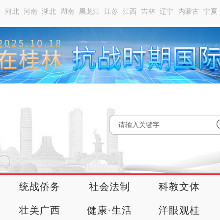
南
河北
河南
湖北
湖南
黑龙江
江苏
江西
吉林
辽宁
内蒙古
宁夏
统战侨务
社会法制
科教文体
壮美广西
健康·生活
洋眼观桂