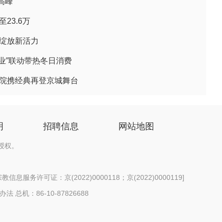
高峰
23.6万
俗绽放新活力
百业”联动带热冬日消费
剧院携经典再登京城舞台
明
招聘信息
网站地图
授权。
信息服务许可证：京(2022)0000118；京(2022)0000119
]
办法
总机：86-10-87826688