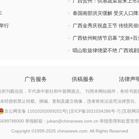
广西贺州：供港蔬菜迎来上市
车
泰国南部洪灾缓解 受灾人口降至
举行
广西金秀庆祝盘王节 传统民
广西钦州蚝情节启幕 “文旅+
唱山歌旋律绕梁不绝 广西戏
广告服务
供稿服务
法律声
站所刊载信息，不代表中新社和中新网观点。 刊用本网站稿件，务经书面
未经授权禁止转载、摘编、复制及建立镜像，违者将依法追究法律责任。
京公网安备 11010202009201号
] [
京ICP备2021034286号-7
] [
互联网宗教
88000 举报邮箱：jubao@chinanews.com.cn
举报受理和处置管理
Copyright ©1999-2025 chinanews.com. All Rights Reserved