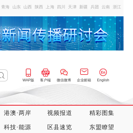
青海
山东
山西
陕西
上海
四川
天津
新疆
兵团
云南
浙江
WAP版
客户端
微信微博
企业邮箱
English
港澳·两岸
视频报道
精彩图集
科技·能源
区县速览
东盟瞭望