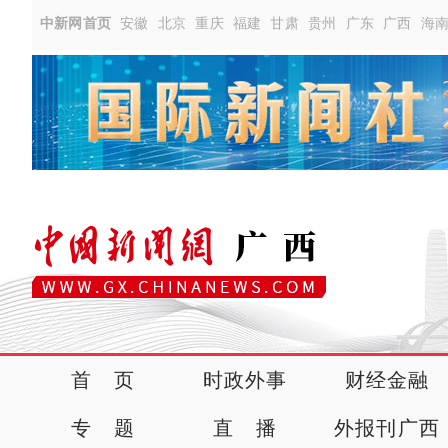
中新网首页
安徽
北京
重庆
福建
甘肃
贵州
广东
广西
海
首 页
时政外事
财经金融
专 题
直 播
外报刊广西