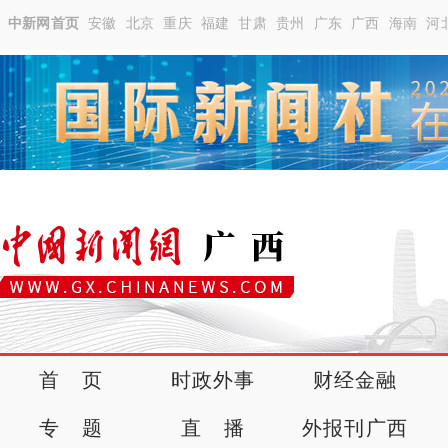
中新网首页
安徽
北京
重庆
福建
甘肃
贵州
广东
广西
海南
河
首 页
时政外事
财经金融
专 题
直 播
外报刊广西