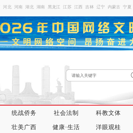
南
河北
河南
湖北
湖南
黑龙江
江苏
江西
吉林
辽宁
内蒙古
宁夏
统战侨务
社会法制
科教文体
壮美广西
健康·生活
洋眼观桂