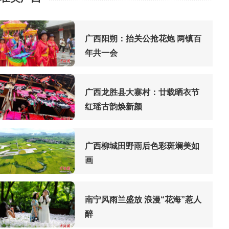
广西阳朔：抬关公抢花炮 两镇百
年共一会
广西龙胜县大寨村：廿载晒衣节
红瑶古韵焕新颜
广西柳城田野雨后色彩斑斓美如
画
南宁风雨兰盛放 浪漫“花海”惹人
醉