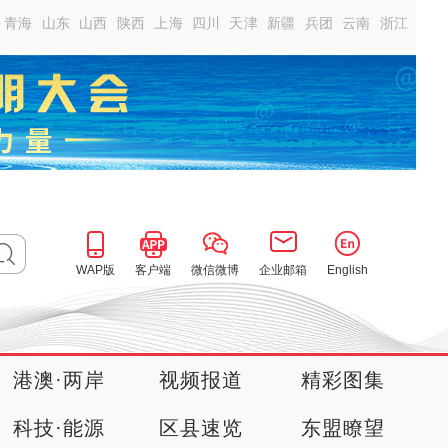
青海
山东
山西
陕西
上海
四川
天津
新疆
兵团
云南
浙江
WAP版
客户端
微信微博
企业邮箱
English
港澳·两岸
视频报道
精彩图集
科技·能源
区县速览
东盟瞭望