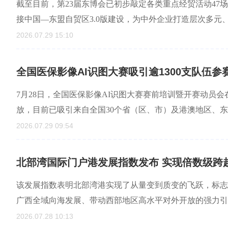
截至目前，第23届东博会已初步敲定各类重点经贸活动47
接中国—东盟自贸区3.0版建设，为中外企业打造层次多元
2026.07.29 15:10
全国医保影像AI识图大赛吸引逾1300支队伍参
7月28日，全国医保影像AI识图大赛赛前培训暨开赛动员
放，目前已吸引来自全国30个省（区、市）及港澳地区、东盟
2026.07.29 09:54
北部湾国际门户港发展指数发布 实现倍数级跨
该发展指数表明北部湾港实现了从量变到质变的飞跃，标志
广西全域向海发展、带动西部地区高水平对外开放的强力引
2026.07.28 10:13