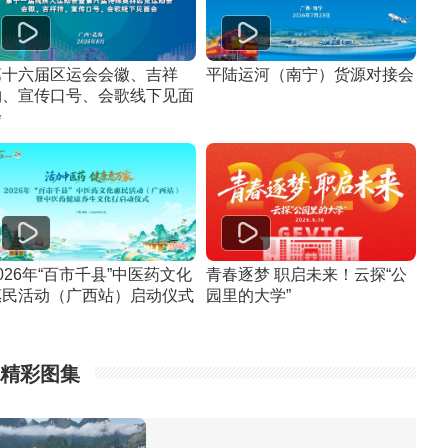
第十六届区运会会徽、吉祥
平陆运河（南宁）货源对接会
物、宣传口号、会歌线下见面
会
026年“百市千县”中医药文化
青春逐梦 职启未来！云探“公
惠民活动（广西站）启动仪式
园里的大学”
精彩图集