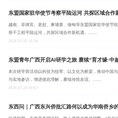
东盟国家驻华使节考察平陆运河 共探区域合作
越南、菲律宾、老挝、柬埔寨、缅甸等东盟国家驻华使节组团
骨干工程平陆运河，共探区域合作新机遇。……
2026.07.25 15:34
东盟青年广西开启AI研学之旅 赓续“育才缘·中
本次研学营活动以科技为纽带、以文化为桥梁，推动中国与
与实地参访，增进彼此理解，赓续传统友谊。……
2026.07.24 09:57
东西问｜广西东兴侨批汇路何以成为华南侨乡的