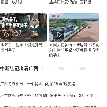
西基层一线服务
族共同体意识的广西样板
洪水来了，他亲手锁死狮笼，
五国大使参访平陆运河：将成
却被网暴了
为中国和东盟经济可持续增长
的动力
中新社记者看广西
广西龙脊梯田：一个贫困山村的“五金”蜕变路
桂东南五百年乡野小戏跨省区演出热 乡音粤西引动乡情