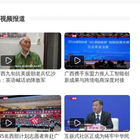
视频报道
广西九旬抗美援朝老兵忆沙
广西携手东盟力推人工智能创
场：英语喊话劝降敌军
新成果与跨境电商深度对接
845名西部计划志愿者奔赴广
互嵌式社区正成为铸牢中华民