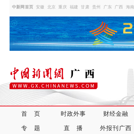
中新网首页
安徽
北京
重庆
福建
甘肃
贵州
广东
广西
海
首 页
时政外事
财经金融
专 题
直 播
外报刊广西