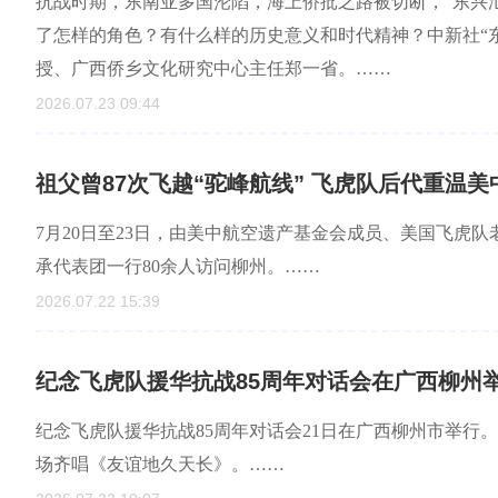
抗战时期，东南亚多国沦陷，海上侨批之路被切断，“东兴
了怎样的角色？有什么样的历史意义和时代精神？中新社“
授、广西侨乡文化研究中心主任郑一省。……
2026.07.23 09:44
祖父曾87次飞越“驼峰航线” 飞虎队后代重温美
7月20日至23日，由美中航空遗产基金会成员、美国飞虎
承代表团一行80余人访问柳州。……
2026.07.22 15:39
纪念飞虎队援华抗战85周年对话会在广西柳州
纪念飞虎队援华抗战85周年对话会21日在广西柳州市举行
场齐唱《友谊地久天长》。……