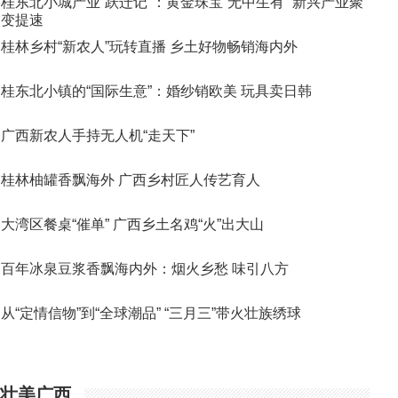
桂东北小城产业“跃迁记”：黄金珠宝“无中生有” 新兴产业聚
变提速
桂林乡村“新农人”玩转直播 乡土好物畅销海内外
桂东北小镇的“国际生意”：婚纱销欧美 玩具卖日韩
广西新农人手持无人机“走天下”
桂林柚罐香飘海外 广西乡村匠人传艺育人
大湾区餐桌“催单” 广西乡土名鸡“火”出大山
百年冰泉豆浆香飘海内外：烟火乡愁 味引八方
从“定情信物”到“全球潮品” “三月三”带火壮族绣球
壮美广西