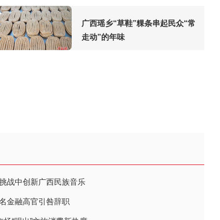
广西瑶乡“草鞋”粿条串起民众“常
走动”的年味
在挑战中创新广西民族音乐
多名金融高官引咎辞职