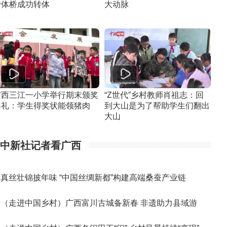
转体桥成功转体
大动脉
广西三江一小学举行期末颁奖
“Z世代”乡村教师肖祖志：回
典礼：学生得奖状能领猪肉
到大山是为了帮助学生们翻出
大山
中新社记者看广西
真丝壮锦披年味 “中国丝绸新都”构建高端桑蚕产业链
（走进中国乡村）广西富川古城备新春 非遗助力县域游