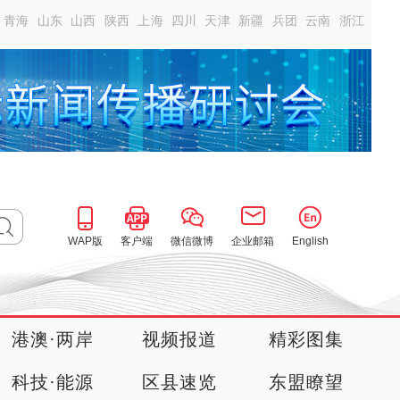
青海
山东
山西
陕西
上海
四川
天津
新疆
兵团
云南
浙江
WAP版
客户端
微信微博
企业邮箱
English
港澳·两岸
视频报道
精彩图集
科技·能源
区县速览
东盟瞭望