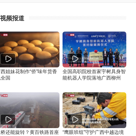
视频报道
广西姐妹花制作“侨”味年货香
全国高职院校首家宇树具身智
飘全国
能机器人学院落地广西柳州
大桥还能旋转？黄百铁路首座
“鹰眼班组”守护广西中越边境