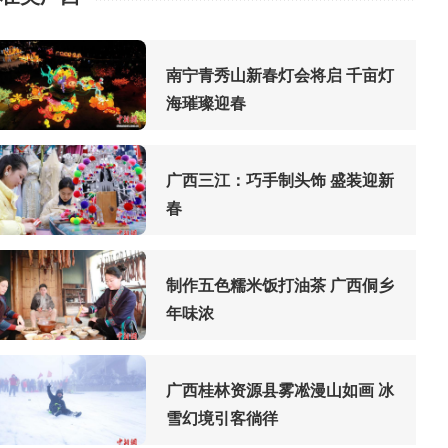
南宁青秀山新春灯会将启 千亩灯
海璀璨迎春
广西三江：巧手制头饰 盛装迎新
春
制作五色糯米饭打油茶 广西侗乡
年味浓
广西桂林资源县雾凇漫山如画 冰
雪幻境引客徜徉