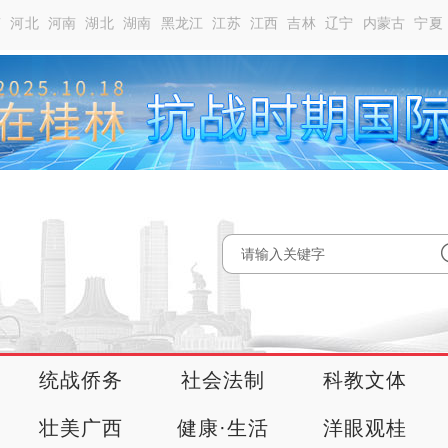
南
河北
河南
湖北
湖南
黑龙江
江苏
江西
吉林
辽宁
内蒙古
宁夏
统战侨务
社会法制
科教文体
壮美广西
健康·生活
洋眼观桂