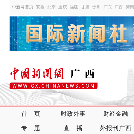
中新网首页
安徽
北京
重庆
福建
甘肃
贵州
广东
广西
海
首 页
时政外事
财经金融
专 题
直 播
外报刊广西