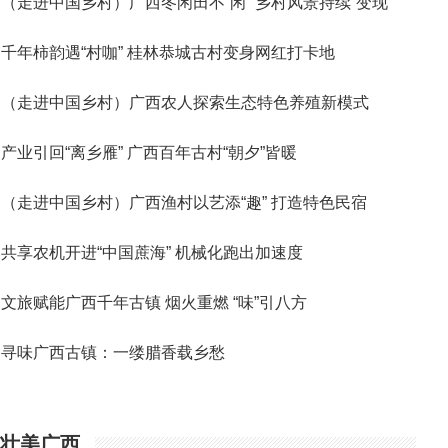
（走进中国乡村）广西冬闲田不“闲” 乡村风景持续“变现”
千年柿韵遇“村咖” 桂林恭城古村变身网红打卡地
（走进中国乡村）广西农人探索生态特色养殖新模式
产业引回“离乡雁” 广西百年古村“朝夕”皆暖
（走进中国乡村）广西渔村以艺添“趣” 打造特色民宿
共享农机开进“中国蔗海” 机械化跑出加速度
文旅赋能广西千年古镇 烟火重燃 “味”引八方
寻味广西古镇：一缕腊香载乡愁
壮美广西