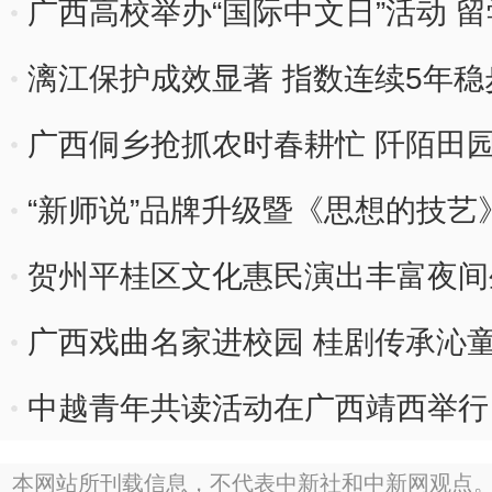
广西高校举办“国际中文日”活动 
化
漓江保护成效显著 指数连续5年稳
广西侗乡抢抓农时春耕忙 阡陌田
“新师说”品牌升级暨《思想的技艺
贺州平桂区文化惠民演出丰富夜间
广西戏曲名家进校园 桂剧传承沁
中越青年共读活动在广西靖西举行
本网站所刊载信息，不代表中新社和中新网观点。