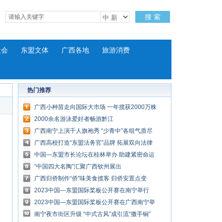
搜 索
社会
东盟文体
广西各地
旅游消费
热门推荐
广西小种苗走向国际大市场 一年揽获2000万株
外贸订单
2000余名游泳爱好者畅游黔江
广西南宁上演千人旗袍秀 “少青中”各组气质尽
显
广西高校打造“东盟法务官”品牌 拓展双向法律
服务
中国—东盟市长论坛在桂林举办 助建紧密命运
共同体
“中国四大名陶”汇聚广西钦州展出
广西归侨制作“侨”味美食揽客 归侨安置点变
身“亿元村”
2023中国—东盟国际桨板公开赛在南宁举行
2023中国—东盟国际桨板公开赛在广西南宁举
行
南宁夜市街区升级 “中式古风”成引流“撒手锏”