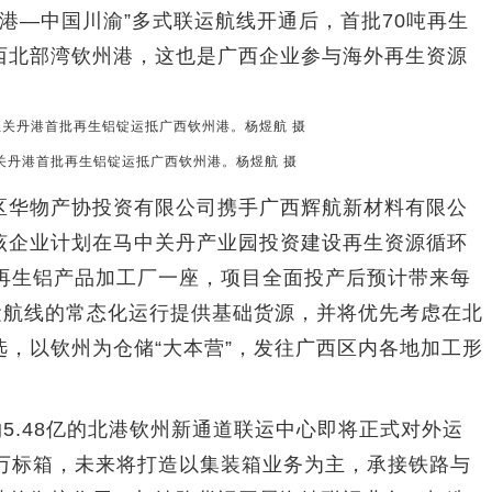
湾港—中国川渝”多式联运航线开通后，首批70吨再生
西北部湾钦州港，这也是广西企业参与海外再生资源
。
亚关丹港首批再生铝锭运抵广西钦州港。杨煜航 摄
华物产协投资有限公司携手广西辉航新材料有限公
该企业计划在马中关丹产业园投资建设再生资源循环
吨再生铝产品加工厂一座，项目全面投产后预计带来每
运航线的常态化运行提供基础货源，并将优先考虑在北
，以钦州为仓储“大本营”，发往广西区内各地加工形
.48亿的北港钦州新通道联运中心即将正式对外运
5万标箱，未来将打造以集装箱业务为主，承接铁路与