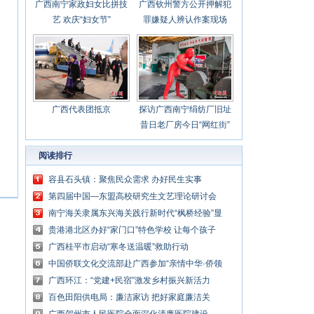
广西南宁家政妇女比拼技
广西钦州警方公开押解犯
艺 欢庆“妇女节”
罪嫌疑人辨认作案现场
广西代表团抵京
探访广西南宁绢纺厂旧址
昔日老厂房今日“网红街”
阅读排行
容县石头镇：聚焦民众需求 办好民生实事
第四届中国—东盟高校研究生文艺理论研讨会
在南宁举办
南宁海关隶属东兴海关践行新时代“枫桥经验”显
成效
贵港港北区办好“家门口”特色学校 让每个孩子
都出彩
广西桂平市启动“寒冬送温暖”救助行动
中国侨联文化交流部赴广西参加“亲情中华·侨领
侨青话侨批”活动
广西环江：“党建+民宿”激发乡村振兴新活力
百色田阳供电局：廉洁家访 把好家庭廉洁关