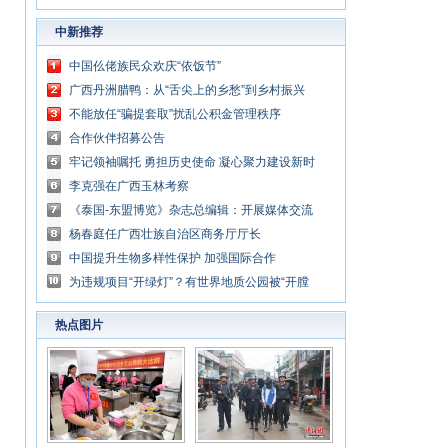
中新推荐
中国仫佬族民众欢庆“依饭节”
广西丹洲腊鸭：从“舌尖上的乡愁”到乡村振兴
的“利器”
不能放任“骗提套取”扰乱公积金管理秩序
合作伙伴招募公告
牢记领袖嘱托 勇担历史使命 凝心聚力建设新时
代中国特色社会主义壮美广西
李克强在广西玉林考察
《泰国-东盟博览》杂志总编辑：开展媒体交流
讲好中国与东盟合作故事
杨春庭任广西壮族自治区商务厅厅长
中国提升生物多样性保护 加强国际合作
为违规项目“开绿灯”？有世界地质公园被“开膛
破肚”
热点图片