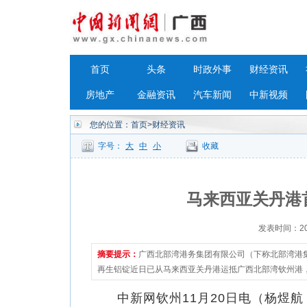
首页
头条
时政外事
财经资讯
房地产
金融资讯
汽车新闻
中新视频
您的位置：
首页
>财经资讯
字号：
大
中
小
收藏
马来西亚关丹港
发表时间：2023
摘要提示：
广西北部湾港务集团有限公司（下称北部湾港集
再生铝锭近日已从马来西亚关丹港运抵广西北部湾钦州港
中新网钦州11月20日电（杨煜航