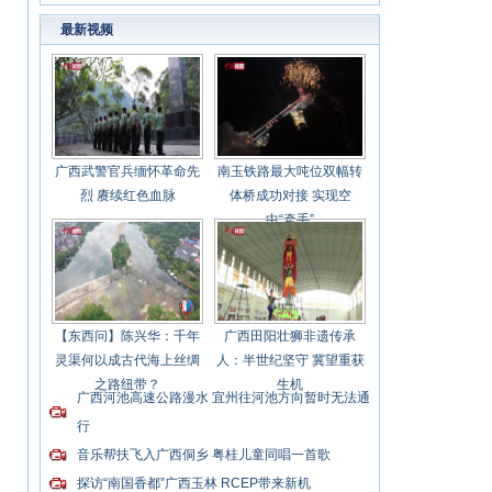
最新视频
广西武警官兵缅怀革命先
南玉铁路最大吨位双幅转
烈 赓续红色血脉
体桥成功对接 实现空
中“牵手”
【东西问】陈兴华：千年
广西田阳壮狮非遗传承
灵渠何以成古代海上丝绸
人：半世纪坚守 冀望重获
之路纽带？
生机
广西河池高速公路漫水 宜州往河池方向暂时无法通
行
音乐帮扶飞入广西侗乡 粤桂儿童同唱一首歌
探访“南国香都”广西玉林 RCEP带来新机