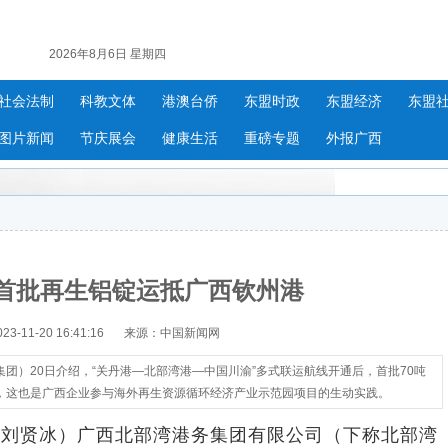
2026年8月6日 星期四
社会法制
科教文体
港澳台侨
东盟时政
东盟经济
东盟
图片新闻
节庆展会
健康生活
重磅专题
外报广西
首批再生铝锭运抵广西钦州港
-11-20 16:41:16
来源：中国新闻网
团）20日介绍，“关丹港—北部湾港—中国川渝”多式联运航线开通后，首批70吨
，这也是广西企业参与海外再生资源循环经济产业示范园项目的生动实践。
 刘贤冰）广西北部湾港务集团有限公司（下称北部湾