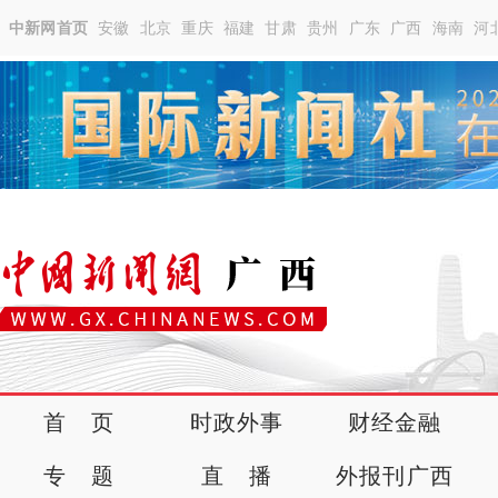
中新网首页
安徽
北京
重庆
福建
甘肃
贵州
广东
广西
海南
河
首 页
时政外事
财经金融
专 题
直 播
外报刊广西