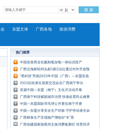
搜 索
社会
东盟文体
广西各地
旅游消费
热门推荐
中国首座商业化氨制氢加氢一体站试投产
广西北海邮轮码头邮1邮2泊位通过对外开放预
验收
“黑科技”亮相2023年中国（广西）—东盟应急
装备和技术展
2023在桂港生迎新交流会在广西南宁举办
首届中国—东盟（南宁）文化月活动开幕
广西南宁科技赋能城市治理 快速处置民众难事
中国—东盟国际羽毛球公开赛在南宁开赛
中国—东盟分享安全生产经验 守护劳动者生命
健康
广西粮食生产呈现稳产增收好“丰”景
广西创建国家级夜间文旅消费集聚区 培育经济