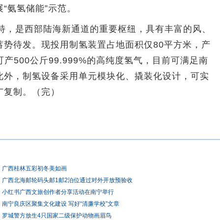
“氨氢储能”示范。
，是西部陆海新通道的重要枢纽，具有丰富的风、
蓄势待发。现投用制氢装置占地面积仅80平方米，产
产500公斤99.999%的高纯度氢气，目前可满足南
此外，制氢设备采用单元模块化、撬装化设计，可实
广复制。（完）
广西桂林五彩初冬美如画
广西北海邮轮码头邮1邮2泊位通过对外开放预验收
小红书广西文旅创作者分享活动在南宁举行
南宁良庆区聚集文化建设 写好“清廉学校”文章
罗城警方放生4只国家二级保护动物画眉鸟