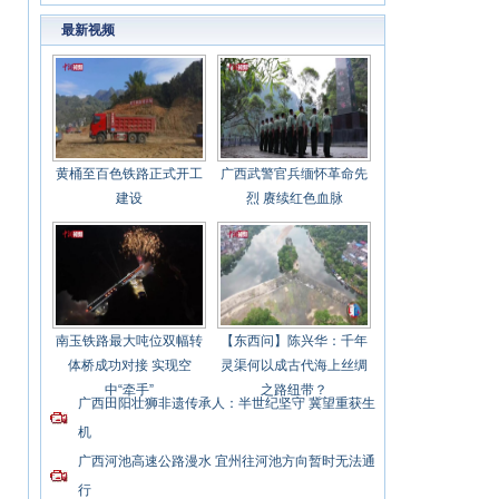
新业态
最新视频
黄桶至百色铁路正式开工
广西武警官兵缅怀革命先
建设
烈 赓续红色血脉
南玉铁路最大吨位双幅转
【东西问】陈兴华：千年
体桥成功对接 实现空
灵渠何以成古代海上丝绸
中“牵手”
之路纽带？
广西田阳壮狮非遗传承人：半世纪坚守 冀望重获生
机
广西河池高速公路漫水 宜州往河池方向暂时无法通
行