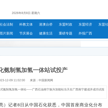
2026年8月8日 星期六
社会法制
科教文体
港澳台侨
东盟时政
东盟经济
东盟
图片新闻
节庆展会
健康生活
重磅专题
外报广西
化氨制氢加氢一体站试投产
-12-09 11:02:00
来源：中国新闻网
布式氨制氢加氢一体站——广西石油南宁振兴加能站当天在广西南宁建成并成功试投
亮）记者8日从中国石化获悉，中国首座商业化分布