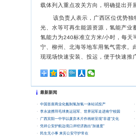
载体列入重点攻关方向，明确提出开展
该负责人表示，广西区位优势独特
光、水等可再生能源资源，氢能产业
氢能力为240标准立方米/小时，每天可
宁、柳州、北海等地车用氢气需求。
现现场快速安装、投运，便于快速推
最新新闻
中国首座商业化氨制氢加氢一体站试投产
李永波携羽毛球奥运冠军、世界冠军走进南宁校园
广西宾阳一中学以废弃木片作画材呈现“非遗”文化
凭祥公安护航边境口岸经济跑出“加速度”
民生无小事 来宾公安守护常在