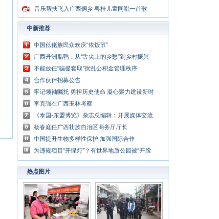
音乐帮扶飞入广西侗乡 粤桂儿童同唱一首歌
中新推荐
中国仫佬族民众欢庆“依饭节”
广西丹洲腊鸭：从“舌尖上的乡愁”到乡村振兴
的“利器”
不能放任“骗提套取”扰乱公积金管理秩序
合作伙伴招募公告
牢记领袖嘱托 勇担历史使命 凝心聚力建设新时
代中国特色社会主义壮美广西
李克强在广西玉林考察
《泰国-东盟博览》杂志总编辑：开展媒体交流
讲好中国与东盟合作故事
杨春庭任广西壮族自治区商务厅厅长
中国提升生物多样性保护 加强国际合作
为违规项目“开绿灯”？有世界地质公园被“开膛
破肚”
热点图片