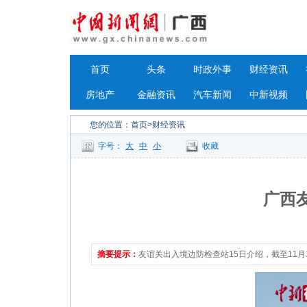
首页
头条
时政外事
财经资讯
房地产
金融资讯
汽车新闻
中新视频
您的位置：
首页
>财经资讯
字号：
大
中
小
收藏
广西
摘要提示：
友谊关出入境边防检查站15日介绍，截至11月