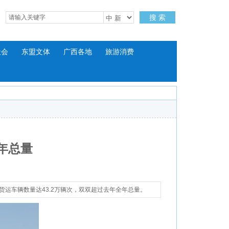
搜 索
社会
东盟文体
广西各地
旅游消费
年总量
货运车辆数量达43.2万辆次，双双超过去年全年总量。