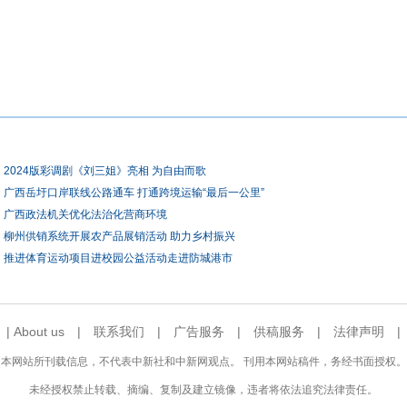
2024版彩调剧《刘三姐》亮相 为自由而歌
广西岳圩口岸联线公路通车 打通跨境运输“最后一公里”
广西政法机关优化法治化营商环境
柳州供销系统开展农产品展销活动 助力乡村振兴
推进体育运动项目进校园公益活动走进防城港市
|
About us
|
联系我们
|
广告服务
|
供稿服务
|
法律声明
本网站所刊载信息，不代表中新社和中新网观点。 刊用本网站稿件，务经书面授权。
未经授权禁止转载、摘编、复制及建立镜像，违者将依法追究法律责任。