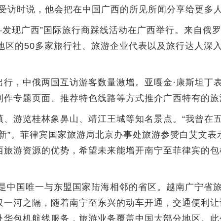
日受访时说，他会把在中国广西的所见所闻分享给更多
—发现广西”国际旅行商踩线活动在广西举行。来自俄
地区的50多家旅行社、旅游企业代表以及旅行达人深
，中俄两国互访游客数量激增。亚嘎金·康斯坦丁表
制作专题页面、推荐特色线路等方式推介广西特有的旅
游览桂林象鼻山、靖江王城等知名景点。“我曾在五
犹新”。菲律宾国家旅游局北京办事处旅游参赞白艾文表
西旅游资源的优势，希望未来能增开南宁至菲律宾的包
是中国唯一与东盟国家陆海相邻的省区。越南广宁省
仅一河之隔，随着南宁至东兴的动车开通，交通便利让
赴华包机航线服务，旅游业务覆盖中国大部分地区。此