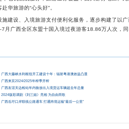
赴华旅游的“心头好”。
施建设、入境旅游支付便利化服务，逐步构建了以广
—7月广西全区东盟十国入境过夜游客18.86万人次，同比
广西大藤峡水利枢纽开工建设十年：辐射粤港澳效益凸显
广西来宾2024/2025年榨季开榨
广西友谊关边检站年内验放出入境货运车辆超去年总量
2024版彩调剧《刘三姐》亮相 为自由而歌
广西岳圩口岸联线公路通车 打通跨境运输“最后一公里”