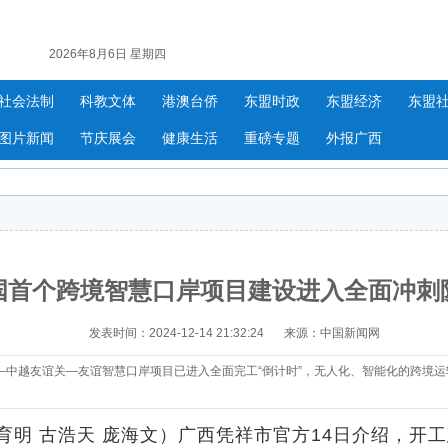
2026年8月6日 星期四
社会法制
科教文体
港澳台侨
东盟时政
东盟经济
东盟
图片新闻
节庆展会
健康生活
重磅专题
外报广西
国首个跨境智慧口岸项目建设进入全面冲刺
发表时间：2024-12-14 21:32:24
来源：中国新闻网
—中越友谊关—友谊智慧口岸项目已进入全面完工“倒计时”，无人化、智能化的跨境
明 古浩天 庞海文）广西凭祥市官方14日介绍，开