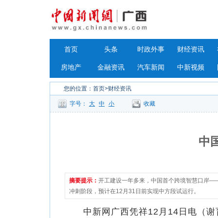
首页
头条
时政外事
财经资讯
房地产
金融资讯
汽车新闻
中新视频
您的位置：
首页
>财经资讯
字号：
大
中
小
收藏
中
摘要提示：
开工建设一年多来，中国首个跨境智慧口岸—
冲刺阶段，预计在12月31日前实现中方段试运行。
中新网广西凭祥12月14日电（谢育