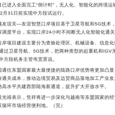
目已进入全面完工“倒计时”，无人化、智能化的跨境运
2月31日前实现中方段试运行。
谊关—友谊智慧口岸项目基于卫星导航和5G技术，
挥调度平台，实现口岸24小时不间断无人化智能化通
岸项目建设主要分为查验处理区、机械设备、信息化
通过卫星导航、5G技术，把两种类型的起重机和IG
目中方段机务主管韦宽景说。
通往东盟国家最大最便捷的陆路口岸优势将更加凸显
业通关成本，推动边境贸易及边贸商品落地加工产业发
动高水平共建西部陆海新通道，提升扩大开放水平。
光靖表示，凭祥将进一步深化与越南等东盟国家的经
双循环市场经营便利地。（完）