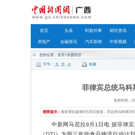
首页
头条
时政外事
财经资讯
房地产
金融资讯
汽车新闻
中新视频
您的位置：
首页
>东盟经济
字号：
大
中
小
收藏
菲律宾总统马科
发表时间：2023
摘要提示：
据菲律宾媒体8月30日报道，菲总统马科斯29
中新网马尼拉9月1日电 据菲律宾媒
（DTI）为期三年的食品物流行动计