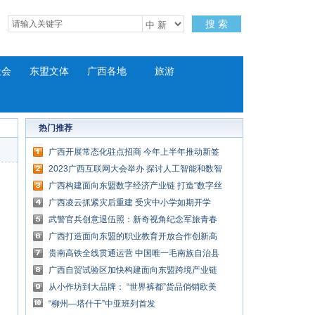
搜 索
社会
东盟文体
广西各地
旅游
热门推荐
广西开展常态化驻点招商 今年上半年推动新签
项目952个
2023广西互联网大会举办 探讨人工智能和数智
化转型路径
广西构建面向东盟数字经济产业链 打造“数字丝
绸之路”
广西凌云抓紧灾后重建 受灾中小学如期开学
武警官兵创意退伍照：新奇视角纪念军旅青春
记忆
广西打造面向东盟的职业教育开放合作创新高
地
贵南高铁全线贯通运营 中国唯一毛南族自治县
通高铁
广西自贸试验区加快构建面向东盟跨境产业链
供应链
从小作坊到大品牌： “世界裤都”货品俏销欧美
“柳州—塔什干”中亚班列首发