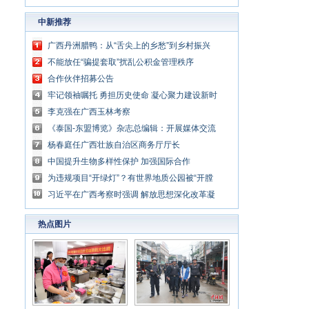
中新推荐
广西丹洲腊鸭：从“舌尖上的乡愁”到乡村振兴
的“利器”
不能放任“骗提套取”扰乱公积金管理秩序
合作伙伴招募公告
牢记领袖嘱托 勇担历史使命 凝心聚力建设新时
代中国特色社会主义壮美广西
李克强在广西玉林考察
《泰国-东盟博览》杂志总编辑：开展媒体交流
讲好中国与东盟合作故事
杨春庭任广西壮族自治区商务厅厅长
中国提升生物多样性保护 加强国际合作
为违规项目“开绿灯”？有世界地质公园被“开膛
破肚”
习近平在广西考察时强调 解放思想深化改革凝
心聚力担当实干 建设新时代中国特色社会主义
热点图片
壮美