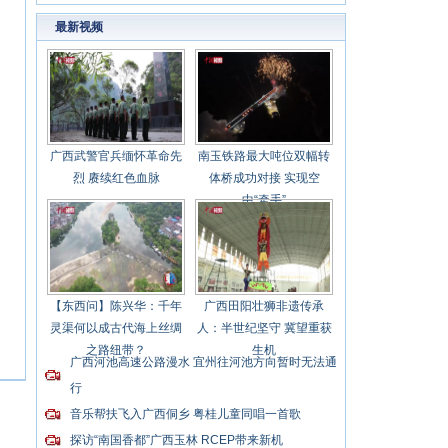
最新视频
广西武警官兵缅怀革命先
南玉铁路最大吨位双幅转
烈 赓续红色血脉
体桥成功对接 实现空
中“牵手”
【东西问】陈兴华：千年
广西田阳壮狮非遗传承
灵渠何以成古代海上丝绸
人：半世纪坚守 冀望重获
之路纽带？
生机
广西河池高速公路漫水 宜州往河池方向暂时无法通
行
音乐帮扶飞入广西侗乡 粤桂儿童同唱一首歌
探访“南国香都”广西玉林 RCEP带来新机