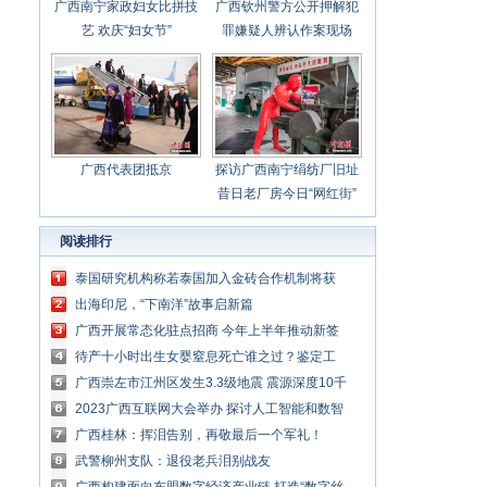
广西南宁家政妇女比拼技
广西钦州警方公开押解犯
艺 欢庆“妇女节”
罪嫌疑人辨认作案现场
广西代表团抵京
探访广西南宁绢纺厂旧址
昔日老厂房今日“网红街”
阅读排行
泰国研究机构称若泰国加入金砖合作机制将获
新的发展空间
出海印尼，“下南洋”故事启新篇
广西开展常态化驻点招商 今年上半年推动新签
项目952个
待产十小时出生女婴窒息死亡谁之过？鉴定工
程师探寻真相
广西崇左市江州区发生3.3级地震 震源深度10千
米
2023广西互联网大会举办 探讨人工智能和数智
化转型路径
广西桂林：挥泪告别，再敬最后一个军礼！
武警柳州支队：退役老兵泪别战友