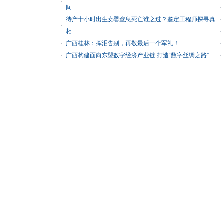
间
待产十小时出生女婴窒息死亡谁之过？鉴定工程师探寻真
相
广西桂林：挥泪告别，再敬最后一个军礼！
广西构建面向东盟数字经济产业链 打造“数字丝绸之路”